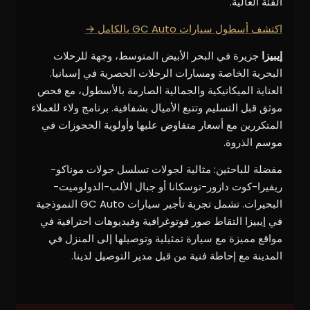
الفئة العالية.
اكتشف أسطول سيارات GC Auto بالكامل →
إيبيزا
جزيرة في البحر الأبيض المتوسط، وجهة للرحلات
البحرية الخاصة ومسارات الرحلات الحصرية في إسبانيا.
العناية الميكانيكية والجمالية الصارمة بالأسطول، مع فحص
موثق قبل التسليم وتتبع الأميال بشفافية. برنامج ولاء للعملاء
المتكررين مع أسعار متفاوض عليها وأولوية الحجوزات في
موسم الذروة.
مفضلة للباحثين: مثالية لجولات تسلسل جولات موناكو-
ريفيرا-كوت دازور-توسكانا أو جبال الألب-الدولوميت-
البحيرات. تشمل تجربة تأجير سيارات GC Auto النموذجية
في إيبيزا التقاط صور فوتوغرافية وفيديوهات احترافية في
مواقع مميزة مع سيارة تمثيلية وتوصيلها إلى المنزل في
المدينة مع إحاطة فنية من قبل مدير التوصيل لدينا.