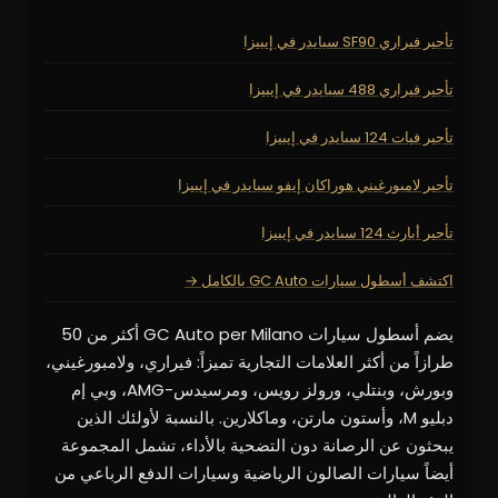
تأجير فيراري SF90 سبايدر في إيبيزا
تأجير فيراري 488 سبايدر في إيبيزا
تأجير فيات 124 سبايدر في إيبيزا
تأجير لامبورغيني هوراكان إيفو سبايدر في إيبيزا
تأجير أبارث 124 سبايدر في إيبيزا
اكتشف أسطول سيارات GC Auto بالكامل →
يضم أسطول سيارات GC Auto per Milano أكثر من 50
طرازاً من أكثر العلامات التجارية تميزاً: فيراري، ولامبورغيني،
وبورش، وبنتلي، ورولز رويس، ومرسيدس-AMG، وبي إم
دبليو M، وأستون مارتن، وماكلارين. بالنسبة لأولئك الذين
يبحثون عن الرصانة دون التضحية بالأداء، تشمل المجموعة
أيضاً سيارات الصالون الرياضية وسيارات الدفع الرباعي من