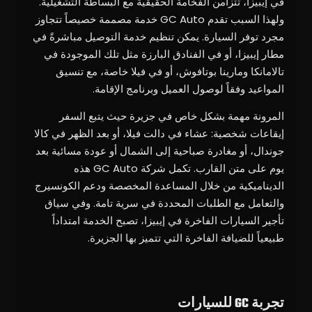
في إيبيزا، تتزامن الفخامة الحقيقية مع البساطة التشغيلية.
ولهذا السبب تقدم GC Auto خدمة مصممة خصيصاً تتجاوز
مجرد توفر السيارة. يمكن تنظيم خدمة التوصيل مباشرةً في
مطار إيبيزا، أو في الفنادق البارزة مثل تلك الموجودة في
تالامانكا ومارينا بوتافوش، أو في فيلا خاصة، مع تنسيق
المواعيد وفقاً لوصول العميل وبرنامج الإقامة.
المرونة مهمة بشكل خاص في جزيرة حيث يتبع السفر
إيقاعات شخصية: عشاء في دالت فيلا، أو بعد الظهر في كالا
جوندال، أو مغادرة صباحية إلى الشمال أو عودة مسائية بعد
يوم على متن القارب. تكمل شركة GC Auto هذه
الديناميكية من خلال المساعدة المخصصة ودعم الكونسيرج
والتعامل مع الطلبات المحددة في سرية تامة. وفي سياق
تأجير السيارات الفاخرة في إيبيزا، تصبح الخدمة امتداداً
طبيعياً للضيافة الفاخرة التي تتميز بها الجزيرة.
تجربة GC للسيارات