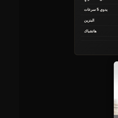
يدوي 5 سرعات
البنزين
هاتشباك