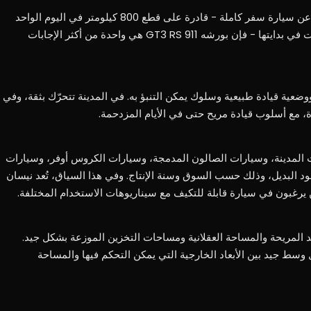
بالنسبة لعملاء جي سي أوتو الذين يبحثون عن سيارة سفر كاملة - قادرة على قطع 800 كيلومتر في اليوم الواحد
دون تعب والوصول إلى وجهتهم كما لو كانت في بدايتها - فإن بورشه 911 GT3 RS هي واحدة من أكثر الإجابات
وضعية قيادة طبيعية وسلوك يمكن التنبؤ به. في المدينة تتحرّك بثقة، وفي
 مع أسلوب قيادة مريح حتى في الأيام المزدحمة.
لمدينة، وسيارات الصالون المدمجة، وسيارات الكروس أوفر، وسيارات
ود البديل، وذلك حسب السوق وسنة الإنتاج. وفي هذا السياق، تُعد نيسان
 يرغبون في سيارة قابلة للتكيف مع سيناريوهات الاستخدام المختلفة.
المريحة والمساحة العقلانية ومساحات التخزين الموزعة بشكل جيد.
وسط جيد بين الأبعاد الخارجية التي يمكن التحكم فيها والمساحة