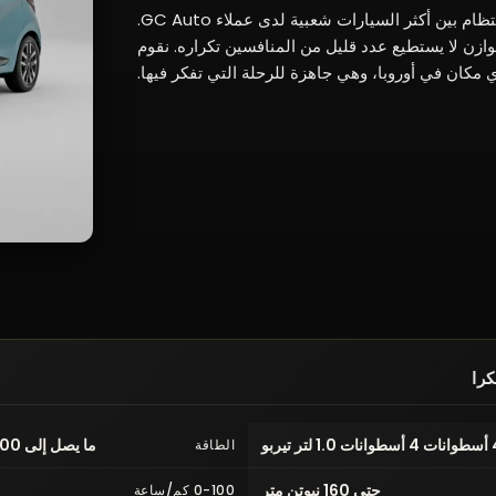
هناك سبب لظهور سيارة مازيراتي جران توريزمو بانتظام بين أكثر السيارات شعبية لدى عملاء GC Auto.
وازن لا يستطيع عدد قليل من المنافسين تكراره. نقوم
ي مكان في أوروبا، وهي جاهزة للرحلة التي تفكر فيها.
كرا
 1.0 لتر تيربو
ما يصل إلى 100 حصان (74 كيلوواط)
الطاقة
حتى 160 نيوتن متر
0-100 كم/ساعة