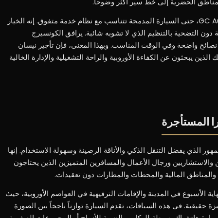
المناطق الحضرية إلى خط سير أكثر وضوحاً.
مع تأجير سيارة نيسان ميكرا من خلال GC Auto، حتى السيارة المدمجة تتناسب مع نظام خدمة متفوق. إنه الخيار
 دون التضحية بالتنظيم الذي لا تشوبه شائبة. يرافق الكونسيرج
صائح واضحة وفي الوقت المناسب. وبهذا المعنى، فإن تأجير نيسان
لمثالي لأولئك الذين يبحثون عن الكفاءة الأوروبية والراحة التشغيلية والإدارة الخالية
ا المستأجرة
ور الذي يفضل التنقل الذكي والأناقة الرصينة وسهولة الاستخدام. إنها
والاستشاريين ورجال الأعمال والمسافرين المتميزين الذين يحتاجون
 والمناطق المالية والمحطات والمطارات دون تعقيدات.
اية الأسبوع في المدينة والإقامات الترفيهية في العواصم الأوروبية، حيث
 حقيقية. في هذه السياقات، تقدم السيارة توازناً ناجحاً بين الصورة
 سيارة هاتشباك بسيطة للركاب. بالنسبة للأزواج أو المجموعات الصغيرة