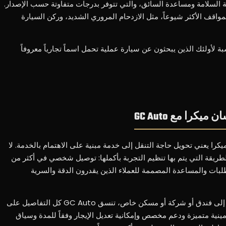
السلامة ومساعدة السائق، والتي تتوفر بدرجات متفاوتة حسب الإصدار.
واقف الأكثر شيوعاً، مثل الازدحام المروري الشديد، وركن السيارة
لأولئك الذين يبحثون عن سيارة عملية تحمل اسماً تجارياً معروفاً
كرا مع GC Auto
GC A لتأجير نيسان ميكرا يعني تحويل حاجة التنقل إلى خدمة مبنية على الاهتمام بالخدمة. لا
يقة التي يتم بها تنظيم التجربة بأكملها: توصيل شخصي في أكثر من
 الطلبات والمساعدة المصممة للعملاء الذين يقدرون الدقة والسرية
سواءً كان الوصول إلى المطار أو التوصيل إلى فندق أو شركة أو مسكن خاص، تنسق GC Auto كل التفاصيل على
نية متميزة ودعم مخصص وإمكانية تعديل الإيجار وفقاً للمدة وسياق