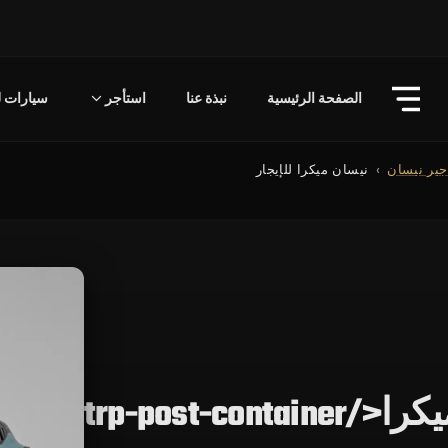
الصفحة الرئيسية
نبذة عنا
استأجر
سيارات لل
جير نيسان
نيسان ميكرا للإيجار
trp-post-con