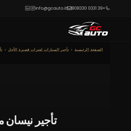
info@gcauto.it
+39 0331 808330
الصفحة الرئيسية
تأجير السيارات لفترات قصيرة الأجل
تأ
تأجير نيسان ميكرا</tainer