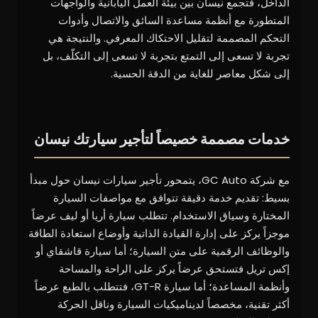
الداخل، فتجمع نيسان بين بيئة العمل اليابانية والواجهات
المتطورة مع أنظمة مساعدة السائق والاتصال وأدوات
التحكم المصممة لتقليل الاحتكاك المعرفي. والنتيجة هي
تجربة لا تسعى إلى التمتع بتجربة لا تسعى إلى التكلّف، بل
إلى شكل معاصر للغاية من الدقة الحسية.
خدمات مصممة خصيصاً لتأجير سيارتك نيسان
مع شركة GC Auto، يتمحور تأجير سيارات نيسان حول مبدأ
بسيط: تقديم خدمة دقيقة تتوافق مع مواصفات السيارة
المختارة وسياق الاستخدام. تتطلب سيارة أريا أو ليف عرضاً
موجزاً يركز على إدارة القيادة الذاتية وأوضاع استعادة الطاقة
والوظائف الرقمية على متن السيارة؛ أما سيارة قاشقاي أو
إكس تريل فتستحق عرضاً يركز على الراحة والمساحة
وأنظمة المساعدة؛ أما سيارة GT-R، فتتطلب بالطبع عرضاً
أكثر تقنية، مخصصاً لديناميكيات السيارة وناقل الحركة