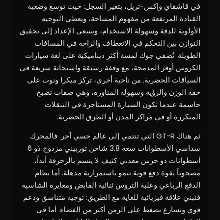
في قاشقاي وإكس-تريل، يتغير السجل: حيث توسع وضعية
القيادة المرتفعة من مفهوم المساحة، ويعطي التوجيه
الأولوية للدقة وسهولة الاستخدام، ويسعى الإعداد إلى تحقيق
التوازن بين التحكم في الانعطاف والراحة في المسافات
الطويلة. تُضفي جوك لمسة أكثر ديناميكية على لغة سيارات
الكروس أوفر المدمجة، مع وقفة رشيقة واستجابة سريعة في
السياقات الحضرية. من ناحية أخرى، تركز ميكرا ونوت على
خفة الوزن والرؤية وسهولة المناورة، وهي صفات تصبح
حاسمة عندما تكون السيارة المستأجرة في التنقلات
المتكررة أو في مراكز المدن أو الطرق الحضرية.
ثم هناك GT-R التي تنتمي إلى عالم حسي آخر. فالمحرك
سداسي الأسطوانات سعة 3.8 شاحن توربيني مزدوج ذو 6
أسطوانات ذو جرس معدني كثيف لا يتسم بالزخرفة أبداً،
مصحوباً بقوة دفع قوية تنمو باستمرارية مذهلة. أما نظام
الدفع الرباعي وعلبة التروس ثنائية القابض ومعايرة الشاسيه
فتبني علاقة فيزيائية للغاية مع الطريق: توجيه متناسق ودعم
قوي وتسارع يضغط على الزمن أكثر من الفضاء. أما في