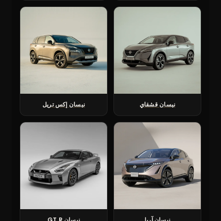
نيسان قشقاي
نيسان إكس تريل
نيسان آريا
نيسان GT R