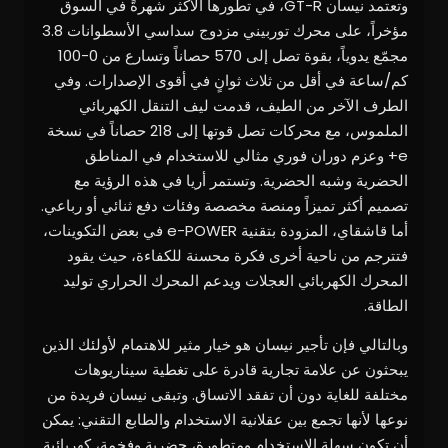
وتعتمد نيسان GT-R، في تطورها الأكثر شهرةً في السوق
مؤخراً، على محرك توربيني مزدوج سداسي الأسطوانات 3.8
مجمّع يدوياً، بقوة تصل إلى 570 حصاناً وتسارع من 0-100
كم/ساعة في أقل من ثلاث ثوانٍ في أقوى الإصدارات. وفي
الطرف الآخر من الطيف، قدمت ليف التنقل الكهربائي
الملموس، مع محركات تصل قوتها إلى 218 حصاناً في نسخة
e+ وعزم دوران فوري مثالي للاستخدام في المناطق
الحضرية وشبه الحضرية. وتستمر أريا في هذه الرؤية مع
تصميم أكثر تميزاً ومنصة مخصصة وفئات دفع ثنائي أو رباعي.
أما قاشقاي، المزودة بتقنية e-POWER في بعض التكوينات،
فتترجم من ناحية أخرى فكرة محسنة للكفاءة، حيث يقود
المحرك الكهربائي العجلات ويدعم المحرك الحراري توليد
الطاقة.
وبالتالي فإن تأجير نيسان هو خيار مثير للاهتمام لأولئك الذين
يبحثون عن علامة تجارية قادرة على تغطية سيناريوهات
مختلفة للغاية دون أن تفقد الاتساق. وتبقى نيسان فريدة من
نوعها لأنها تجمع بين عقلانية الاستخدام والطابع التقني: يمكن
أن تكون سهلة الاستخدام ومتطورة، حضرية وفخمة، كهربائية