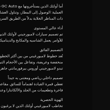
أم
العملية: الوصول إلى المطار، وتناول العش
ذات المناظر الخلابة بدلاً من الطريق السريع
أداء عالي المستوى
تم تصميم سيارات لامبورجيني لأولئك الذ
للأوامر. يعمل الشاسيه والمكابح والديناميكا
التصميم الفائق
تُعد خطوط لامبورغيني من بين أكثر الخطو
منخفضة وعريضة، وتفاعل بين الأحجام التي
تبدو لامبورجيني أوروس بيرفورمانتي جاهزة
تصميم داخلي رياضي ومعتنى به جيداً
تعطي قمرة القيادة اهتماماً للسائق. مقاعد
فاخرة وتطعيمات من الجلد والألكانتارا وع
الهوية الحصرية
تخاطب لامبورغيني أولئك الذين لا يرغبون ف