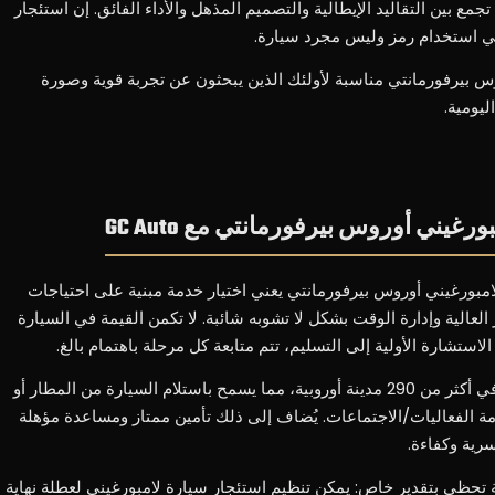
جمع بين التقاليد الإيطالية والتصميم المذهل والأداء الفائق. إن استئجار
ني استخدام رمز وليس مجرد سيارة.
س بيرفورمانتي مناسبة لأولئك الذين يبحثون عن تجربة قوية وصورة
ليومية.
غيني أوروس بيرفورمانتي مع GC Auto
لاستئجار سيارة لامبورغيني أوروس بيرفورمانتي يعني اختيار خدمة مبنية على احتياجات
ر العالية وإدارة الوقت بشكل لا تشوبه شائبة. لا تكمن القيمة في السيارة
ستشارة الأولية إلى التسليم، تتم متابعة كل مرحلة باهتمام بالغ.
توفر GC Auto خدمة التوصيل الشخصي في أكثر من 290 مدينة أوروبية، مما يسمح باستلام السيارة من المطار أو
امة الفعاليات/الاجتماعات. يُضاف إلى ذلك تأمين ممتاز ومساعدة مؤهلة
ية وكفاءة.
 تحظى بتقدير خاص: يمكن تنظيم استئجار سيارة لامبورغيني لعطلة نهاية