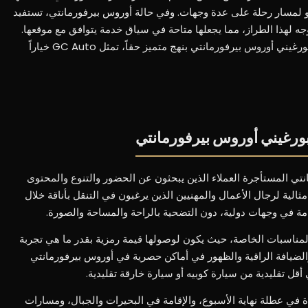
أو لمسار رحلة على عدة وجهات. وفي حالة أوروس بيرفورمانتي، تستفيد
تعددة الأوجه لهذا الطراز، مما يجعلها متاحة في سياق خدمة يتوافق مع موقعها.
بالنسبة لأولئك الذين يبحثون عن تأجير لامبورغيني أوروس بيرفورمانتي بنهج متميز حقاً، تمثل GC Auto خياراً
بورغيني أوروس بيرفورمانتي
تي المستأجرة العملاء الذين يبحثون عن الحضور والتنوع والمحتوى
ثالية لرجال الأعمال والمهنيين الذين يرغبون في التنقل بأناقة خلال
قامة في وجهات دولية، دون التضحية بالراحة والمساحة والصورة.
والمناسبات الخاصة، حيث يكون لوصولها قيمة رمزية بقدر ما هي تجربة
والضيافة الراقية والظهور في أماكن حصرية في أوروس بيرفورمانتي
أقل تقليدية من سيارة كوبيه أو سيارة خارقة تقليدية.
ادة في عطلة نهاية الأسبوع، والإقامة في البحيرات والجبال، ومسارات