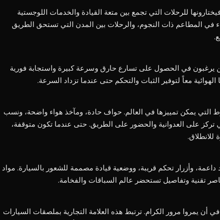
ا أولئك الذين يستأجرونها مع GC Auto فيختارونها للرحلات التي تجمع بين متعة القيادة والخدمات اللوجستية
اء في المطاعم ذات النجوم، والرحلات بين المدن التي تستحق الطريق
.
ين يرغبون في الحصول على تسارع حارق وسرعة كبيرة واستجابة فورية
 الهوائية معاً لتوفير الثبات والتحكم حتى عندما تزداد السرعة.
ط التي يمكن تمييزها في العالم. حواف حادة، ومآخذ هواء واضحة، ونسب
 تركز على العدوانية والحضور على الطريق. حتى عندما تكون متوقفة،
 للانطلاق.
 داعمة، وأزرار تحكم قريبة، ووضعية قيادة مصممة للشعور بالسيارة. مواد
ناصر تقنية وتفاصيل تستحضر عالم السباقات والفخامة.
ي أن يمروا مرور الكرام. ترتبط هذه العلامة التجارية بملصقات السيارات