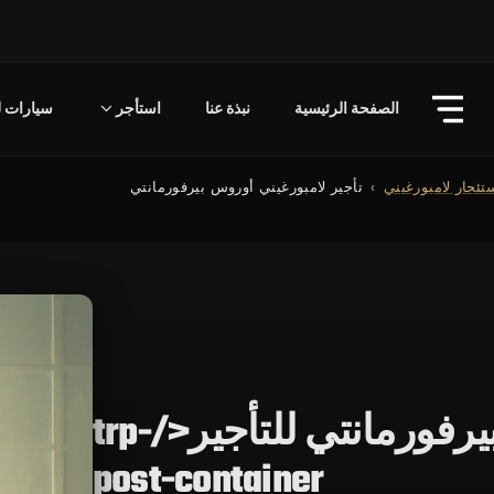
الصفحة الرئيسية
نبذة عنا
استأجر
سيارات لل
تئجار لامبورغيني
تأجير لامبورغيني أوروس بيرفورمانتي
لامبورغيني أوروس بيرفورمانتي للتأجير</trp-
post-container