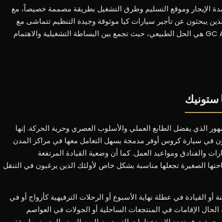
دة الإيجار وموقع التسليم وطرق التشغيل بطريقة مصممة خصيصاً، مع
الذين يبحثون عن تأجير سيارات كيا موثوقة وجيدة التنظيم تتماشى مع
معايير أفضل الخدمات الأوروبية، فإن GC Auto هي الحل الطبيعي، حيث تجمع بين البساطة التشغيلية والاهتمام
 ستونيك
ور الذي يفضل الطابع العملي والأسلوب العصري وحرية الحركة. إنها
بون في سيارة كروس أوفر مدمجة يسهل التعامل معها في مراكز المدن
ت والفنادق ومواعيد العمل. كما أن وضعية القيادة المرتفعة
تها الصغيرة تجعلها مناسبة بشكل خاص لأولئك الذين يرغبون في التنقل
أو القيادة في عطلة نهاية الأسبوع أو الرحلات الترفيهية كأزواج أو في
لحال الإقامات في المنتجعات الساحلية أو الجولات في العواصم
، حيث توفر تعدد الاستخدامات التي تميز اليوم السفر المتميز بطريقة