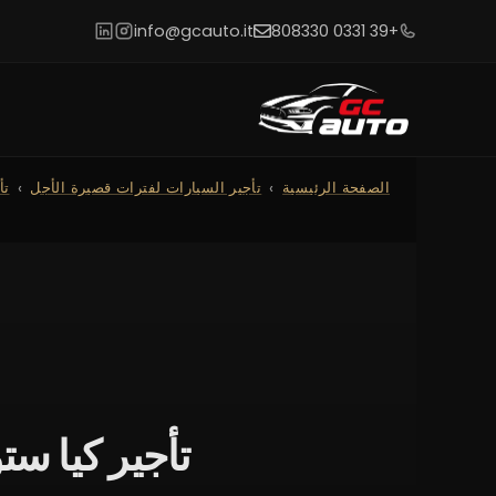
info@gcauto.it
+39 0331 808330
الصفحة الرئيسية
تأجير السيارات لفترات قصيرة الأجل
تأ
تأجير كيا ستونيك</ainer