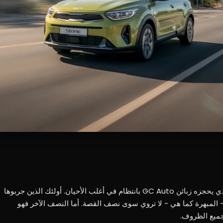
إن سيارة فيراري F8 تريبوتو هي الطراز الذي يحجزه زبائن GC Auto بانتظام في أغلب الأحيان. أولئك الذين جربوها
- المبهرة كما هي - لا تروي سوى نصف القصة. أما النصف الآخر فهو
جميع الظروف.