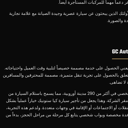
دعماً مهماً للمركبات المستأجرة أيضاً.
أولئك الذين يبحثون عن سيارة عصرية وجيدة الصيانة مع علامة تجارية
 والصورة.
 اختيار تأجير كيا ستونيك مع GC Auto يعني الحصول على خدمة مصممة خصيصاً لتلبية وقت العميل واحتياجاته.
ل يتعلق بالحصول على تجربة تنقل متميزة، مصممة للمحترفين والمسافرين
لا تضاهى.
تنظم شركة GC Auto خدمة التوصيل الشخصي في أكثر من 290 مدينة أوروبية، مما يسمح باستلام السيارة من
مقر الشركة. وهذا يجعل من تأجير سيارة كيا ستونيك خياراً عملياً بشكل
قلات أو الاجتماعات أو الإقامة في وجهات متعددة. ولدعم هذه التجربة،
عدة مخصصة وبواب شخصي يتابع كل مرحلة من مراحل الحجز، بدءاً من