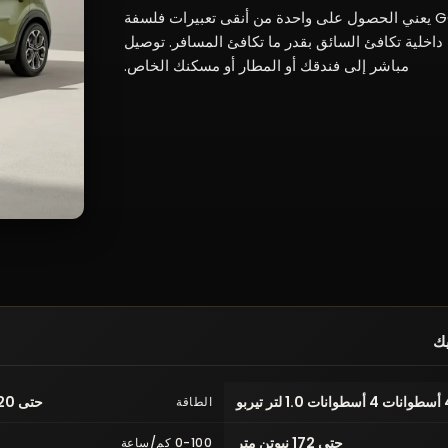
استئجار سيارة أودي RS5 Sportback مع GC Auto يعني الحصول على واحدة من أنقى تعبيرات فلسفة
اخلية تكافئ السائق بقدر ما تكافئ المسافر. توصيل
مباشر إلى فندقك أو المطار أو مسكنك الخاص.
يك
 1.0 لتر تيربو
حتى 120 حصاناً (88 كيلوواط)
الطاقة
حتى 172 نيوتن متر
0-100 كم/ساعة