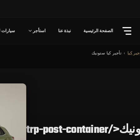
الصفحة الرئيسية
نبذة عنا
استأجر
سيارات لل
جير كيا
تأجير كيا ستونيك
trp-post-cont