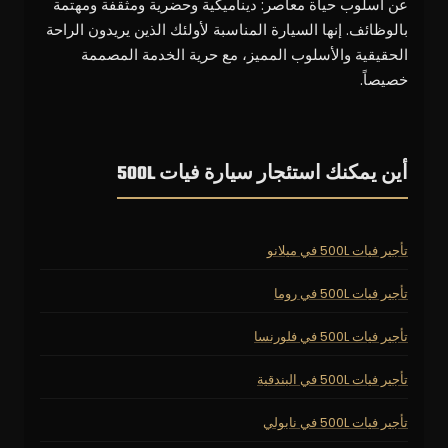
عن أسلوب حياة معاصر: ديناميكية وحضرية ومثقفة ومهتمة
بالوظائف. إنها السيارة المناسبة لأولئك الذين يريدون الراحة
الحقيقية والأسلوب المميز، مع حرية الخدمة المصممة
خصيصاً.
أين يمكنك استئجار سيارة فيات 500L
تأجير فيات 500L في ميلانو
تأجير فيات 500L في روما
تأجير فيات 500L في فلورنسا
تأجير فيات 500L في البندقية
تأجير فيات 500L في نابولي