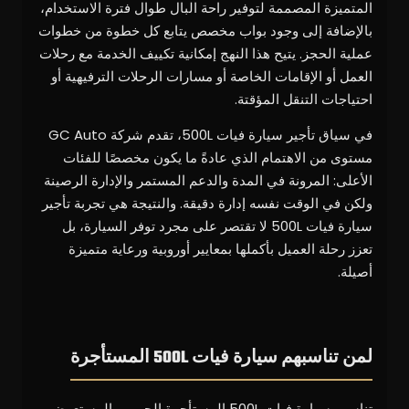
المتميزة المصممة لتوفير راحة البال طوال فترة الاستخدام،
بالإضافة إلى وجود بواب مخصص يتابع كل خطوة من خطوات
عملية الحجز. يتيح هذا النهج إمكانية تكييف الخدمة مع رحلات
العمل أو الإقامات الخاصة أو مسارات الرحلات الترفيهية أو
احتياجات التنقل المؤقتة.
في سياق تأجير سيارة فيات 500L، تقدم شركة GC Auto
مستوى من الاهتمام الذي عادةً ما يكون مخصصًا للفئات
الأعلى: المرونة في المدة والدعم المستمر والإدارة الرصينة
ولكن في الوقت نفسه إدارة دقيقة. والنتيجة هي تجربة تأجير
سيارة فيات 500L لا تقتصر على مجرد توفر السيارة، بل
تعزز رحلة العميل بأكملها بمعايير أوروبية ورعاية متميزة
أصيلة.
لمن تناسبهم سيارة فيات 500L المستأجرة
تناسب سيارة فيات 500L المستأجرة الجمهور المستعرض