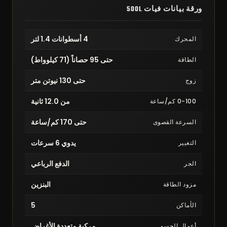
ورقة بيانات فيات 500L
4 أسطوانات 1.4 لتر
المحرك
حتى 95 حصاناً (71 كيلوواط)
الطاقة
حتى 130 نيوتن متر
زوج
من 12.0 ثانية
0-100 كم/ساعة
حتى 170 كم/ساعة
السرعة القصوى
يدوي 6 سرعات
التغيير
الدفع الرباعي
الجر
البنزين
مزود الطاقة
5
الأماكن
مركبة متعددة الأغراض
أعمال الجسم