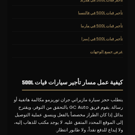
تأجير فيات 500L في فالنسيا
تأجير فيات 500L في ماربيا
تأجير فيات 500L في إيبيزا
عرض جميع الوجهات
كيفية عمل مسار تأجير سيارات فيات 500L
يتطلب حجز سيارة مازيراتي جران توريزمو مكالمة هاتفية أو
رسالة. يقوم فريق GC Auto بالتحقق من التوفر، ويقترح
بدائل إذا كان الطراز مخصصاً بالفعل وينسق عملية التوصيل
إلى الموقع المحدد المتفق عليه. لا يوجد مكتب للذهاب إليه،
ولا إيداع للدفع نقداً، ولا طابور انتظار.