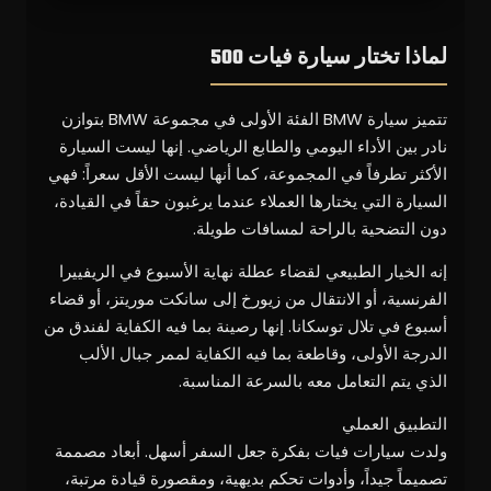
لماذا تختار سيارة فيات 500
تتميز سيارة BMW الفئة الأولى في مجموعة BMW بتوازن
نادر بين الأداء اليومي والطابع الرياضي. إنها ليست السيارة
الأكثر تطرفاً في المجموعة، كما أنها ليست الأقل سعراً: فهي
السيارة التي يختارها العملاء عندما يرغبون حقاً في القيادة،
دون التضحية بالراحة لمسافات طويلة.
إنه الخيار الطبيعي لقضاء عطلة نهاية الأسبوع في الريفييرا
الفرنسية، أو الانتقال من زيورخ إلى سانكت موريتز، أو قضاء
أسبوع في تلال توسكانا. إنها رصينة بما فيه الكفاية لفندق من
الدرجة الأولى، وقاطعة بما فيه الكفاية لممر جبال الألب
الذي يتم التعامل معه بالسرعة المناسبة.
التطبيق العملي
ولدت سيارات فيات بفكرة جعل السفر أسهل. أبعاد مصممة
تصميماً جيداً، وأدوات تحكم بديهية، ومقصورة قيادة مرتبة،