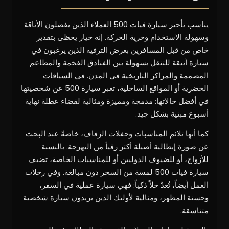
يناسب تأجير سيارة فيات 500 العملاء الذين يفضلون الأناقة
وسهولة الاستخدام وحرية الحركة. إنه خيار يحظى بتقدير
خاص من قبل المسافرين بغرض الترفيه الذين يرغبون في
سيارة أنيقة للتنقل بسهولة بين الفنادق الفخمة والمطاعم
المصممة والمراكز التاريخية في المدن. في السياقات
الحضرية أو المواقع الساحلية، تعبر سيارة 500 عن شخصيتها
في أفضل حالاتها: مدمجة ومميزة ومثالية لقضاء عطلة نهاية
أسبوع مبنية بشكل جيد.
كما أنها تلائم المناسبات وحفلات الزفاف، خاصةً عند البحث
عن صورة إيطالية أصيلة أكثر رقياً من البهرجة. بالنسبة
للأزواج، أو للضيوف الدوليين أو للمناسبات الخاصة، تضيف
سيارة فيات 500 لمسة من السحر دون مبالغة. وفي رحلات
العمل أيضاً، تُعدّ حلاً ذكياً: فهي سيارة عملية في السفر،
وحسنة المظهر، ومثالية لأولئك الذين يريدون سيارة شخصية
متناسقة.