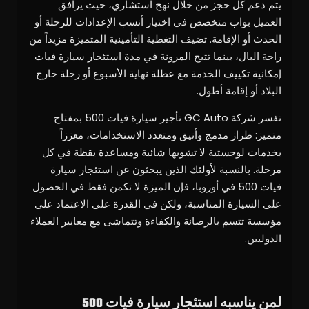
يتم دعم كل حجز من خلال نهج استشاري، حيث يرافق
العميل بواب متخصص في اختيار أنسب الإعدادات للرحلة أو
الحدث أو الإقامة. تضيف التغطية التأمينية المتميزة مزيداً من
راحة البال، بينما تتيح المرونة في مدة استئجار سيارة فيات
إمكانية تكييف الخدمة مع عطلة نهاية الأسبوع أو رحلة خارج
البلاد أو إقامة أطول.
تفسر شركة GC Auto تأجير سيارة فيات 500 بمفتاح
متميز: طراز مدمج وأنيق ومتعدد الاستخدامات، معززاً
بخدمات لوجستية لا تشوبها شائبة ومساعدة يقظة في كل
مرحلة. بالنسبة لأولئك الذين يبحثون عن استئجار سيارة
فيات 500 في أوروبا، فإن الميزة لا تكمن فقط في الحصول
على السيارة المناسبة، ولكن في القدرة على الاعتماد على
مؤسسة تتسم بالرصانة والكفاءة وتتماشى مع معايير العملاء
الدوليين.
لمن يناسبه استئجار سيارة فيات 500