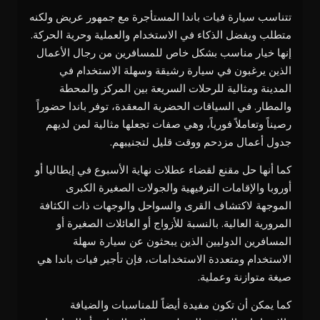
تتناسب سيارة فيات باندا المستأجرة مع جمهور عريض ولكنه
متطلب ويفضل الذكاء في الاستخدام والعملية وحرية الحركة.
إنها خيار مناسب بشكل خاص للمسافرين من رجال الأعمال
الذين يرغبون في سيارة رشيقة وسهلة الاستخدام في
المدينة ومثالية للرحلات السريعة بين المركز والمحطة
والمطار. في السياقات الحضرية المعقدة، توفر باندا حضوراً
رصيناً وتعاملاً فورياً، وهي صفات تجعلها مثالية لمن لديهم
جدول أعمال مزدحم ووقت قليل لتجنيبهم.
كما أنها حل مقنع لقضاء عطلات نهاية الأسبوع في إيطاليا أو
أوروبا والإقامات الترفيهية والجولات الصغيرة الكبرى
الموجهة لاكتشاف القرى والسواحل والوجهات ذات الكثافة
المرورية العالية. بالنسبة للأزواج أو العائلات الصغيرة أو
المسافرين الدوليين الذين يبحثون عن سيارة سهلة
الاستخدام ومتعددة الاستخدامات، فإن تأجير فيات باندا هي
صيغة متوازنة وعملية.
كما يمكن أن تكون مفيدة أيضاً للمناسبات والضيافة