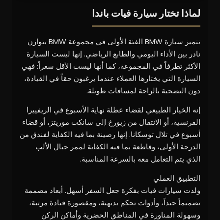
لماذا تختار سيارة فيات باندا
تتميز سيارة BMW الفئة الأولى في مجموعة BMW بتوازن
نادر بين الأداء اليومي والطابع الرياضي. إنها ليست السيارة
الأكثر تطرفاً في المجموعة، كما أنها ليست الأقل سعراً: فهي
السيارة التي يختارها العملاء عندما يرغبون حقاً في القيادة،
دون التضحية بالراحة لمسافات طويلة.
إنه الخيار الطبيعي لقضاء عطلة نهاية الأسبوع في الريفييرا
الفرنسية، أو الانتقال من زيورخ إلى سانكت موريتز، أو قضاء
أسبوع في تلال توسكانا. إنها رصينة بما فيه الكفاية لفندق من
الدرجة الأولى، وقاطعة بما فيه الكفاية لممر جبال الألب
الذي يتم التعامل معه بالسرعة المناسبة.
التطبيق العملي
ولدت سيارات فيات بفكرة جعل السفر أسهل. أبعاد مصممة
تصميماً جيداً، وأدوات تحكم بديهية، ومقصورة قيادة مرتبة،
وسهولة المناورة في المناطق الحضرية وأماكن الركن