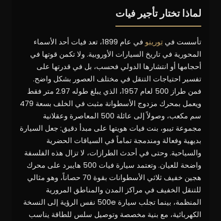
لماذا تختار تأجير فيات
تأسست في
تورينو
في عام 1899، تعد فيات أحد الأسماء
المحورية في تاريخ السيارات الأوروبية. ولا تكمن قوتها في
أحجامها أو انتشارها الدولي فحسب، بل في قدرتها على
تفسير احتياجات التنقل في مختلف العصور بشكل واضح.
فمن طراز 500 لعام 1957، الذي يبلغ طوله 2.97 متر فقط
ويعمل بمحرك مزدوج الأسطوانة مثبت في الخلف بسعة 479
سم مكعب، وصولاً إلى عائلة 500 المعاصرة وعقلانية
مجموعة تيبو، بنت فيات هويتها على مبدأ دقيق: جعل السيارة
بديهية وفعالة ومندمجة تماماً في السياقات الحضرية
والسياحية. وحتى في أحدث الطرازات، لا تزال هذه الفلسفة
واضحة للعيان. وتعتمد سيارة فيات 500 هايبرد على محرك
هجين خفيف ثلاثي الأسطوانات بقوة 70 حصاناً، وهو مثالي
للتنقل الخفيف في مراكز المدن والمناطق المرورية
المنظمة، بينما تجلب سيارة 500e نفس الرؤية إلى النسخة
الكهربائية، مع بنية مخصصة وتوصيل سلس للطاقة يناسب