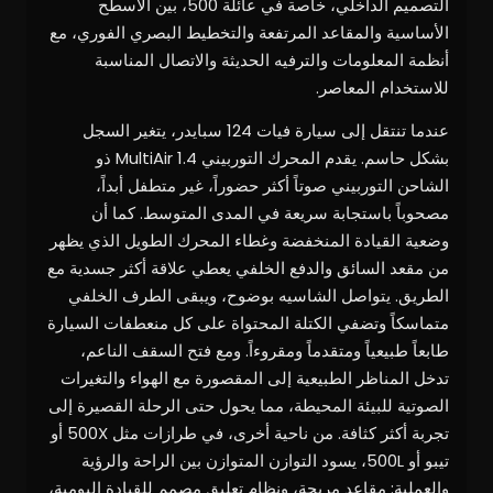
التصميم الداخلي، خاصة في عائلة 500، بين الأسطح
الأساسية والمقاعد المرتفعة والتخطيط البصري الفوري، مع
أنظمة المعلومات والترفيه الحديثة والاتصال المناسبة
للاستخدام المعاصر.
عندما تنتقل إلى سيارة فيات 124 سبايدر، يتغير السجل
بشكل حاسم. يقدم المحرك التوربيني 1.4 MultiAir ذو
الشاحن التوربيني صوتاً أكثر حضوراً، غير متطفل أبداً،
مصحوباً باستجابة سريعة في المدى المتوسط. كما أن
وضعية القيادة المنخفضة وغطاء المحرك الطويل الذي يظهر
من مقعد السائق والدفع الخلفي يعطي علاقة أكثر جسدية مع
الطريق. يتواصل الشاسيه بوضوح، ويبقى الطرف الخلفي
متماسكاً وتضفي الكتلة المحتواة على كل منعطفات السيارة
طابعاً طبيعياً ومتقدماً ومقروءاً. ومع فتح السقف الناعم،
تدخل المناظر الطبيعية إلى المقصورة مع الهواء والتغيرات
الصوتية للبيئة المحيطة، مما يحول حتى الرحلة القصيرة إلى
تجربة أكثر كثافة. من ناحية أخرى، في طرازات مثل 500X أو
تيبو أو 500L، يسود التوازن المتوازن بين الراحة والرؤية
والعملية: مقاعد مريحة، ونظام تعليق مصمم للقيادة اليومية،