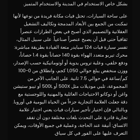
بشكل خاص الاستخدام في المدينة والاستخدام المتميز.
على ساحة السيارات، تحتل فيات مكانة فريدة من نوعها لأنها
تمكنت من الجمع بين الأبعاد المدمجة وتكاليف التشغيل
العقلانية والتصميم الذي أصبح في بعض الطرازات عنصراً
ثقافياً حتى قبل أن يصبح عنصراً صناعياً. على سبيل المثال،
تفسر سيارة فيات 124 سبايدر متعة القيادة بطريقة مباشرة:
محرك تيربو متعدد الهواء بقوة 140 حصاناً بقوة 1.4 حصاناً،
ودفع خلفي، وعلبة تروس يدوية أو أوتوماتيكية حسب الإصدار،
ووزن منخفض يبلغ حوالي 1,050 كجم، وانطلاق من 0-100
كم/ساعة في حوالي 7.5 ثانية. على الجانب الآخر من
المجموعة، تلبي موديلات مثل 500X أو 500L أو تيبو ستيشن
واغن أو دوكاتو الاحتياجات العائلية والمهنية واللوجستية مع
دقة جعلت العلامة التجارية جزءاً من الحياة اليومية في أوروبا.
وبالتالي فإن اختيار تأجير سيارات فيات يعني اختيار علامة
تجارية قادرة على التحدث بلغات مختلفة دون أن تفقد
الاتساق: أنيقة عند الحاجة، وعملية في جميع الأوقات، ويمكن
التعرف عليها على الفور في كل سياق.