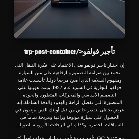
تأجير فولفو</trp-post-container
إن اختيار تأجير فولفو يعني الاعتماد على فكرة التنقل التي
تجمع بين صرامة التصميم والرفاهية على متن السيارة
ومفهوم السلامة الذي أصبح مرجعاً دولياً. تأسست علامة
فولفو التجارية في السويد عام 1927، وبنت هويتها على
التصميم الأساسي والمحركات المتطورة والجودة
المتصورة التي تفضل الراحة والهدوء والدقة الشاملة. إنه
عرض يحظى بتقدير خاص من قبل أولئك الذين يرغبون في
الحصول على سيارة موثوقة وراقية ومريحة تماماً في
السياقات الحضرية وكذلك في الرحلات الأوروبية الطويلة.
مع GC Auto، تأخذ خدمة تأجير سيارات فولفو بُعداً أكثر