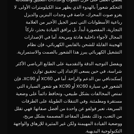
التحكم شعوراً بالهدوء الذي يظهر منذ الكيلومترات الأولى. لا
يغزو صوت المحرك، خاصة في وحدات البنزين والديزل
رباعية الأسطوانات التي تميز الجيل الأخير من العلامة
التجارية، المقصورة أبداً، بل يرافق القيادة بحذر، تاركاً
المجال لأجواء داخلية هادئة ومريحة. أما في الإصدارات
الهجينة القابلة للشحن بالقابس الكهربائي، فإن نظام
التشغيل الكهربائي يبرز هذا الشعور بالصمت والاستمرارية.
ويفضل التوجيه الدقة والتقدمية على الطابع الرياضي الأكثر
شراسة، في حين يسعى الإعداد إلى تحقيق توازن
إسكندنافي بين الدعم والراحة. أما في XC60 أو XC90، فإن
الشعور في سيارة XC60 أو XC90 هو شعور السيارة التي
تمتص المخالفات بشكل طبيعي، وتحافظ دائماً على وضعية
مستقرة ومطمئنة. وفي التنقلات الطويلة على الطرقات
السريعة، تعبر فولفو عن واحدة من أفضل صفاتها: فهي تقلل
من التعب، وذلك بفضل المقاعد المصممة بشكل مريح،
ووضعية القيادة المهيمنة ولكن غير المثيرة للإرهاق والواجهة
التكنولوجية البديهية.