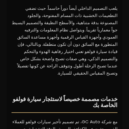
يلعب التصميم الداخلي أيضاً دوراً حاسماً. حيث تضفي
التطعيمات الخشبية ذات المسام المفتوحة، والجلود
المصنوعة بدقة متناهية، والأسطح النظيفة والتصميم البسيط
جواً معمارياً تقريباً. ويتواصل نظام المعلومات والترفيه
العمودي وأجهزة القياس الرقمية وأجهزة مساعدة السائق
المتطورة مع السائق دون أن تكون متطفلة. وبالتالي، فإن
قيادة سيارة فولفو تعني اختيار رفاهية الهدوء والتحكم
والتصميم الذكي، وهي صفات تصبح واضحة بشكل خاص
عندما تصبح الرحلة أطول وتتوقف الراحة عن كونها تفصيلاً
وتصبح المقياس الحقيقي للسيارة.
خدمات مصممة خصيصاً لاستئجار سيارة فولفو
الخاصة بك
مع شركة GC Auto، تم تصميم تأجير سيارات فولفو للعملاء
الذين يبحثون عن الكفاءة والسرية والدقة التشغيلية. يتم