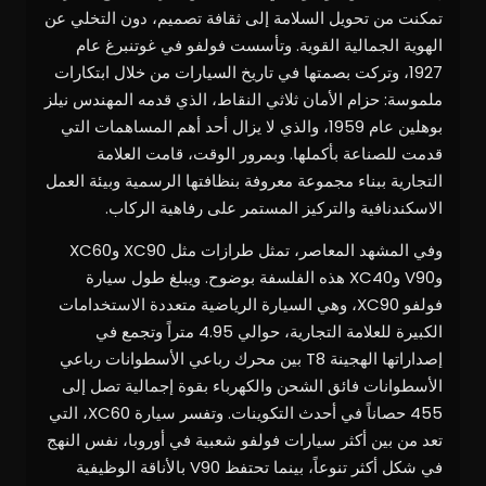
تمكنت من تحويل السلامة إلى ثقافة تصميم، دون التخلي عن
الهوية الجمالية القوية. وتأسست فولفو في غوتنبرغ عام
1927، وتركت بصمتها في تاريخ السيارات من خلال ابتكارات
ملموسة: حزام الأمان ثلاثي النقاط، الذي قدمه المهندس نيلز
بوهلين عام 1959، والذي لا يزال أحد أهم المساهمات التي
قدمت للصناعة بأكملها. وبمرور الوقت، قامت العلامة
التجارية ببناء مجموعة معروفة بنظافتها الرسمية وبيئة العمل
الاسكندنافية والتركيز المستمر على رفاهية الركاب.
وفي المشهد المعاصر، تمثل طرازات مثل XC90 وXC60
وV90 وXC40 هذه الفلسفة بوضوح. ويبلغ طول سيارة
فولفو XC90، وهي السيارة الرياضية متعددة الاستخدامات
الكبيرة للعلامة التجارية، حوالي 4.95 متراً وتجمع في
إصداراتها الهجينة T8 بين محرك رباعي الأسطوانات رباعي
الأسطوانات فائق الشحن والكهرباء بقوة إجمالية تصل إلى
455 حصاناً في أحدث التكوينات. وتفسر سيارة XC60، التي
تعد من بين أكثر سيارات فولفو شعبية في أوروبا، نفس النهج
في شكل أكثر تنوعاً، بينما تحتفظ V90 بالأناقة الوظيفية