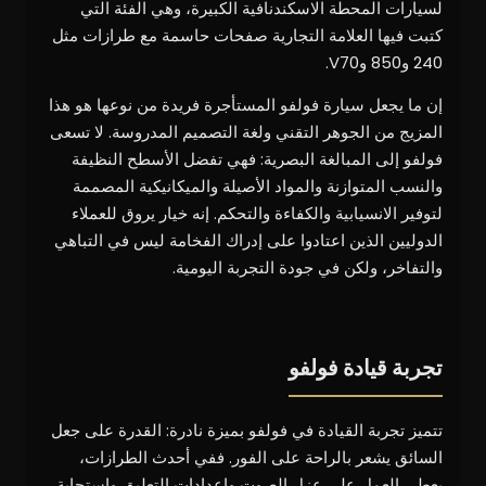
لسيارات المحطة الاسكندنافية الكبيرة، وهي الفئة التي
كتبت فيها العلامة التجارية صفحات حاسمة مع طرازات مثل
240 و850 وV70.
إن ما يجعل سيارة فولفو المستأجرة فريدة من نوعها هو هذا
المزيج من الجوهر التقني ولغة التصميم المدروسة. لا تسعى
فولفو إلى المبالغة البصرية: فهي تفضل الأسطح النظيفة
والنسب المتوازنة والمواد الأصيلة والميكانيكية المصممة
لتوفير الانسيابية والكفاءة والتحكم. إنه خيار يروق للعملاء
الدوليين الذين اعتادوا على إدراك الفخامة ليس في التباهي
والتفاخر، ولكن في جودة التجربة اليومية.
تجربة قيادة فولفو
تتميز تجربة القيادة في فولفو بميزة نادرة: القدرة على جعل
السائق يشعر بالراحة على الفور. ففي أحدث الطرازات،
يعطي العمل على عزل الصوت وإعدادات التعليق واستجابة