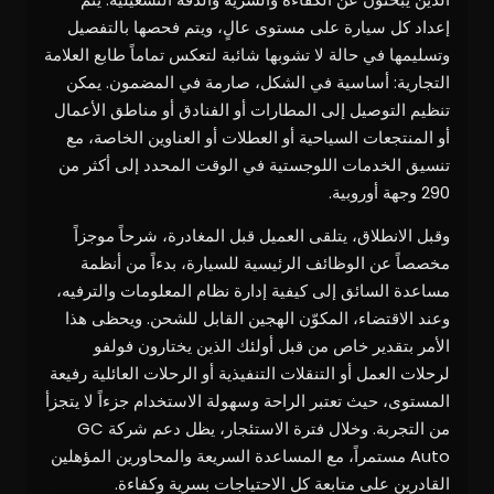
إعداد كل سيارة على مستوى عالٍ، ويتم فحصها بالتفصيل
وتسليمها في حالة لا تشوبها شائبة لتعكس تماماً طابع العلامة
التجارية: أساسية في الشكل، صارمة في المضمون. يمكن
تنظيم التوصيل إلى المطارات أو الفنادق أو مناطق الأعمال
أو المنتجعات السياحية أو العطلات أو العناوين الخاصة، مع
تنسيق الخدمات اللوجستية في الوقت المحدد إلى أكثر من
290 وجهة أوروبية.
وقبل الانطلاق، يتلقى العميل قبل المغادرة، شرحاً موجزاً
مخصصاً عن الوظائف الرئيسية للسيارة، بدءاً من أنظمة
مساعدة السائق إلى كيفية إدارة نظام المعلومات والترفيه،
وعند الاقتضاء، المكوّن الهجين القابل للشحن. ويحظى هذا
الأمر بتقدير خاص من قبل أولئك الذين يختارون فولفو
لرحلات العمل أو التنقلات التنفيذية أو الرحلات العائلية رفيعة
المستوى، حيث تعتبر الراحة وسهولة الاستخدام جزءاً لا يتجزأ
من التجربة. وخلال فترة الاستئجار، يظل دعم شركة GC
Auto مستمراً، مع المساعدة السريعة والمحاورين المؤهلين
القادرين على متابعة كل الاحتياجات بسرية وكفاءة.