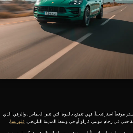
وعة بورشه، تحتل بورشه 718 بوكستر موقعاً استراتيجياً. فهي تتمتع بالقوة التي تثير الحماس، والرقي الذي
لة حتى في زحام مونتي كارلو أو في وسط المدينة التاريخي.
فلورنسا
.
جرون سيارة مازيراتي لأول مرة: فهي سهلة المنال في تحكمها وسخية