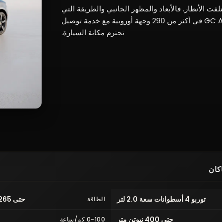
رفع صوتها لتلفت الأنظار. فالأبعاد والمظهر الجانبي والطريقة التي
يتلاعب بها الضوء على الأسطح كافية. توفرها GC Auto في أكثر من 290 وجهة أوروبية مع خدمة توصيل
تحترم مكانة السيارة.
كان
توربو 4 أسطوانات سعة 2.0 لتر
حتى 265 حصاناً (195 كيلوواط)
الطاقة
حتى 400 نيوتن متر
0-100 كم/ساعة