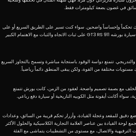
 السائق في غضون بضعة كيلومترات فقط.
حك تحكماً وإحساساً واضحين. سواء كنت تسير على الطريق السريع أو على
الطرقات ذات المنعطفات الكثيرة، تحافظ سيارة بورشه 911 GT3 RS على ثبات الاتجاه والثبات مع الاهتمام الكبير
لتدريجي. تتمتع دواسة الوقود باستجابة مباشرة وتسمح بالتجاوز السريع
ك مستويات مختلفة من القوة، ولكن يبقى المنطق دائماً رياضياً.
لخلف مع بصمة تصميم واضحة. لعقود من الزمن، كانت بورش تتمتع
ة، سواء أكانت أيقونة مثل الكوبيه التاريخية أو سيارة دفع رباعي.
ع دقيق للمقعد وعجلة القيادة، وأزرار تحكم قريبة من السائق، وعدادات
ة المعالم. في بورشه 911 GT3 RS، تجمع لوحة القيادة بين عناصر العلامة التجارية الكلاسيكية والحلول الأكثر
 الترفيهية والاتصال، مع مستوى من التشطيبات يتماشى مع الفئة