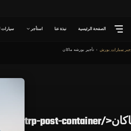
الصفحة الرئيسية
نبذة عنا
استأجر
سيارات لل
جير سيارات بورش
تأجير بورشه ماكان
trp-post-con