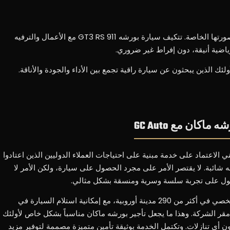
تعبر سيارة بورشه عن الاهتمام بالقيادة وصورتها الخاصة. تتكيف سيارة بورشه 911 GT3 RS مع الأعمال والترفيه
ياضية أنيقة، دون إفراط غير ضروري.
ئك الذين يبحثون عن سيارة راقية تجمع بين الأداء والجودة والأناقة.
اكان مع GC Auto
ار تأجير بورش ماكان مع GC Auto يعني الاعتماد على خدمة مبنية على احتياجات العملاء الدوليين الذين اعتادوا
به شائبة. لا يقتصر الأمر على مجرد الحصول على سيارة، ولكن الأمر لا
ول على تجربة سلسة وسرية ومنسقة بشكل مثالي.
تقدم شركة GC Auto خدمة التوصيل الشخصي في أكثر من 290 مدينة أوروبية، مع إمكانية استلام السيارة في
 مقر الشركة. وهذا ما يجعل تأجير بورشه ماكان مناسباً بشكل خاص لأولئك
 أي تنازلات. وتكتمل الخدمة بوثيقة تأمين متميزة مصممة لتوفير مزيد