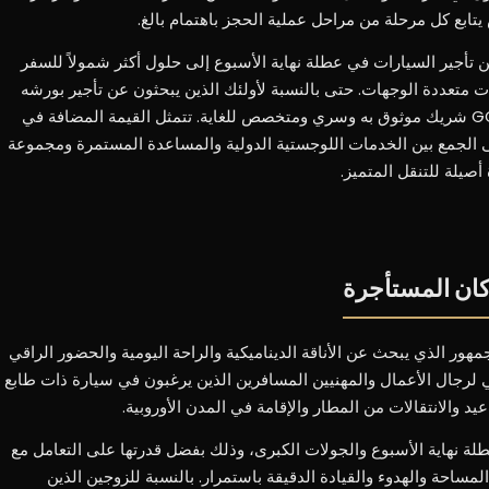
تابع كل مرحلة من مراحل عملية الحجز باهتمام بالغ.
ن تأجير السيارات في عطلة نهاية الأسبوع إلى حلول أكثر شمولاً للسفر
 متعددة الوجهات. حتى بالنسبة لأولئك الذين يبحثون عن تأجير بورشه
ماكان أثناء الإقامة في أوروبا، فإن GC Auto شريك موثوق به وسري ومتخصص للغاية. تتمثل القيمة المضافة في
 الجمع بين الخدمات اللوجستية الدولية والمساعدة المستمرة ومجموعة
صيلة للتنقل المتميز.
كان المستأجرة
ور الذي يبحث عن الأناقة الديناميكية والراحة اليومية والحضور الراقي
عي لرجال الأعمال والمهنيين المسافرين الذين يرغبون في سيارة ذات طابع
عيد والانتقالات من المطار والإقامة في المدن الأوروبية.
 عطلة نهاية الأسبوع والجولات الكبرى، وذلك بفضل قدرتها على التعامل مع
ساحة والهدوء والقيادة الدقيقة باستمرار. بالنسبة للزوجين الذين