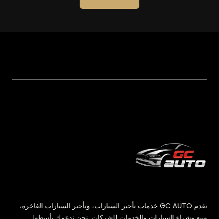
تقدم GC AUTO خدمات تأجير السيارات، وتأجير السيارات الفاخرة،
وبيع وشراء السيارات والخدمات للشركات. نحن ندعمك بأسطول