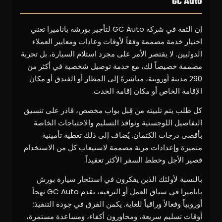
GC Auto
إن الثقة في شركة GC Auto لتأجير بورشه باناميرا تعني
اختيار خدمة مصممة وفقاً لأوقات وعادات ومعايير العملاء
الدوليين. لا يقتصر الأمر على مجرد استلام السيارة، بل تجربة
مصممة خصيصاً لك، مع خدمة توصيل شخصية في أكثر من
290 مدينة أوروبية، مباشرةً إلى المطار أو الفندق أو مكان
الإقامة الخاص أو مكان إقامة الحدث.
كل طلب يتم تلبيته من قِبل بواب مخصص، قادر على تنسيق
التفاصيل اللوجستية ونوافذ التسليم والاحتياجات الخاصة
بأقصى درجات الكتمان. يُضاف إلى ذلك تغطية تأمينية
متميزة وإعدادات مرنة مصممة لاستيعاب كل من الاستخدام
قصير الأجل وخطط السفر الأكثر تعقيداً.
بالنسبة لأولئك الذين يفكرون في استئجار سيارة بورش
باناميرا في سياق العمل أو الترفيه، تقدم GC Auto نهجاً
أوروبياً وفعالاً وراقياً للغاية. يكمن الفرق في جودة التنفيذ:
أوقات تسليم سريعة، ومحاورون أكفاء، ومساعدة مستمرة،