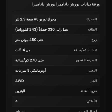
ورقة بيانات بورش باناميرا بورش باناميرا
محرك توربو V6 سعة 2.9 لتر
المحرك
تصل إلى 330 حصاناً (243 كيلوواط)
الطاقة
حتى 450 نيوتن متر
زوج
من 5.4 ث
0-100 كم/ساعة
حتى 270 كم/ساعة
السرعة القصوى
أوتوماتيكي 8 سرعات
التغيير
AWD
الجر
البنزين
مزود الطاقة
4
الأماكن
سيدان
أعمال الجسم