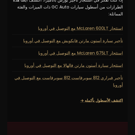
إذا كنت تفكر في استئجار تأجير بورش باناميرا، اكتشف أيضًا هذه
الطرازات من أسطول سيارات GC Auto ذات الميزات والفئة
المماثلة:
استئجار McLaren 600LT مع التوصيل في أوروبا
تأجير سيارة أستون مارتن فانكويش مع التوصيل في أوروبا
استئجار McLaren 675LT مع التوصيل في أوروبا
استئجار سيارة أستون مارتن فالهالا مع التوصيل في أوروبا
تأجير فيراري 812 سوبرفاست 812 سوبرفاست مع التوصيل في
أوروبا
اكتشف الأسطول بأكمله →