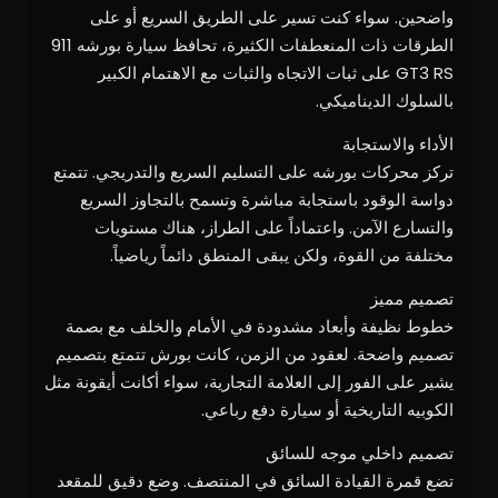
واضحين. سواء كنت تسير على الطريق السريع أو على
الطرقات ذات المنعطفات الكثيرة، تحافظ سيارة بورشه 911
GT3 RS على ثبات الاتجاه والثبات مع الاهتمام الكبير
بالسلوك الديناميكي.
الأداء والاستجابة
تركز محركات بورشه على التسليم السريع والتدريجي. تتمتع
دواسة الوقود باستجابة مباشرة وتسمح بالتجاوز السريع
والتسارع الآمن. واعتماداً على الطراز، هناك مستويات
مختلفة من القوة، ولكن يبقى المنطق دائماً رياضياً.
تصميم مميز
خطوط نظيفة وأبعاد مشدودة في الأمام والخلف مع بصمة
تصميم واضحة. لعقود من الزمن، كانت بورش تتمتع بتصميم
يشير على الفور إلى العلامة التجارية، سواء أكانت أيقونة مثل
الكوبيه التاريخية أو سيارة دفع رباعي.
تصميم داخلي موجه للسائق
تضع قمرة القيادة السائق في المنتصف. وضع دقيق للمقعد