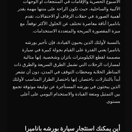
الأسبوع الحصرية والإقامات في المنتجعات أو الوجهات
الألبية والساحلية، حيث تكون الراحة على متنها مهمة بقدر
أهمية الصورة. في حفلات الزفاف أو الاحتفالات، تقدم
باناميرا أناقة معاصرة تختلف عن الحلول الأكثر توقعاً، مع
ميزة المقصورة المريحة والمتعددة الاستخدامات.
بالنسبة لأولئك الذين يحبون القيادة، فإن تأجير بورشه
باناميرا يعني القدرة على القيام بجولة كبيرة في سيارة
مصممة لقطع الكيلومترات باتزان وشخصية. إنها مثالية
لمسارات الرحلات التي تشمل الطرق السريعة والطرق ذات
المناظر الخلابة ومحطات التوقف في المدن، دون أن تشعر
أبداً بالتنازلات. باختصار، إنها باختصار الطراز المناسب لأولئك
الذين يبحثون في بورشه المستأجرة عن توليفة موثوقة تجمع
بين التمثيل ومتعة القيادة والاستخدام اليومي على أعلى
مستوى.
أين يمكنك استئجار سيارة بورشه باناميرا