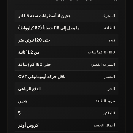
هجين 4 أسطوانات سعة 1.5 لتر
المحرك
ما يصل إلى 116 حصاناً (87 كيلوواط)
الطاقة
حتى 120 نيوتن متر
زوج
من 11.2 ثانية
0-100 كم/ساعة
حتى 180 كم/ساعة
السرعة القصوى
ناقل حركة أوتوماتيكي CVT
التغيير
الدفع الرباعي
الجر
هجين
مزود الطاقة
5
الأماكن
كروس أوفر
أعمال الجسم