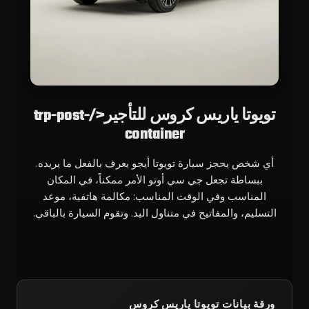
تويوتا ياريس كروس للتأجير</trp-post-
container
أي شخص يحجز سيارة تويوتا أيجو يعرف بالفعل ما يريده.
ببساطة تجعل جي سي أوتو الأمر ممكناً، في المكان
المناسب وفي الوقت المناسب: مكالمة هاتفية، موعد
التسليم، والمفاتيح في متناول اليد. وتقوم السيارة بالباقي.
ورقة بيانات تويوتا ياريس كروس