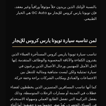
بالنسبة لأولئك الذين يريدون حلاً موثوقاً وراقياً وغير معقد،
فإن تويوتا يارس كروس للإيجار مع GC Auto هي الخيار
الطبيعي.
لمن تناسبه سيارة تويوتا يارس كروس للإيجار
تناسب سيارة تويوتا ياريس كروس المستأجرة العملاء الذين
يقدرون الكفاءة والأناقة المحسوبة والوظائف المتقدمة. إنها
الحل الأمثل للمهنيين ورجال الأعمال الذين يرغبون في
سيارة تمثيلية ولكن ليست متباهية ومثالية للتنقل بين
الاجتماعات والفنادق ومكاتب الشركات براحة وخفة حركة.
كما أنها تناسب المسافرين المتميزين الذين يخططون لقضاء
عطلات في المدينة أو مسارات الرحلات المتوسطة، وذلك
بفضل التركيبة التي تفضل الطابع العملي وسهولة الاستخدام.
في السياق الحضري، يُعدّ صغر حجمها ميزة حقيقية؛ أما أثناء