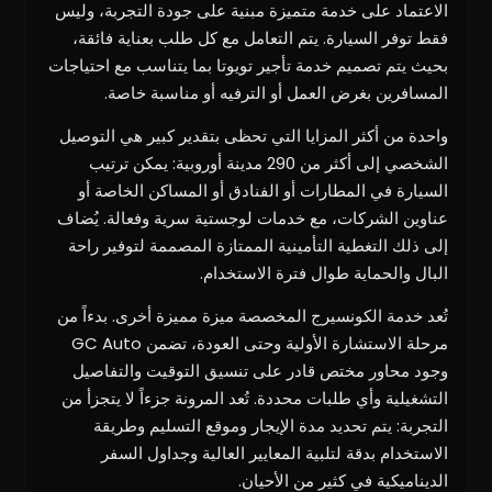
الاعتماد على خدمة متميزة مبنية على جودة التجربة، وليس
فقط توفر السيارة. يتم التعامل مع كل طلب بعناية فائقة،
بحيث يتم تصميم خدمة تأجير تويوتا بما يتناسب مع احتياجات
المسافرين بغرض العمل أو الترفيه أو مناسبة خاصة.
واحدة من أكثر المزايا التي تحظى بتقدير كبير هي التوصيل
الشخصي إلى أكثر من 290 مدينة أوروبية: يمكن ترتيب
السيارة في المطارات أو الفنادق أو المساكن الخاصة أو
عناوين الشركات، مع خدمات لوجستية سرية وفعالة. يُضاف
إلى ذلك التغطية التأمينية الممتازة المصممة لتوفير راحة
البال والحماية طوال فترة الاستخدام.
تُعد خدمة الكونسيرج المخصصة ميزة مميزة أخرى. بدءاً من
مرحلة الاستشارة الأولية وحتى العودة، تضمن GC Auto
وجود محاور مختص قادر على تنسيق التوقيت والتفاصيل
التشغيلية وأي طلبات محددة. تُعد المرونة جزءاً لا يتجزأ من
التجربة: يتم تحديد مدة الإيجار وموقع التسليم وطريقة
الاستخدام بدقة لتلبية المعايير العالية وجداول السفر
الديناميكية في كثير من الأحيان.