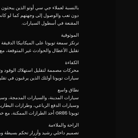
المقنعة في أسطول السيارات.
الموثوقية
ترتكز سمعة تويوتا على الميكانيكا الدقيقة
تقليل الأعطال والحوادث غير المتوقعة، م
الكفاءة
محركات مصممة لتقليل استهلاك الوقود وت
سيارات تويوتا أولئك الذين يرغبون في تقلي
نطاق واسع
سيارات المدينة، والسيارات المدمجة، وسي
وسيارات الدفع الرباعي، وطرازات البطاريات
تويوتا GR86 أحد الطرازات الممكنة، مع خصائص محددة تتعلق بالحجم والاستخدام المقصود.
الراحة والملاءمة
تصميم داخلي رشيد وأزرار تحكم بسيطة وم