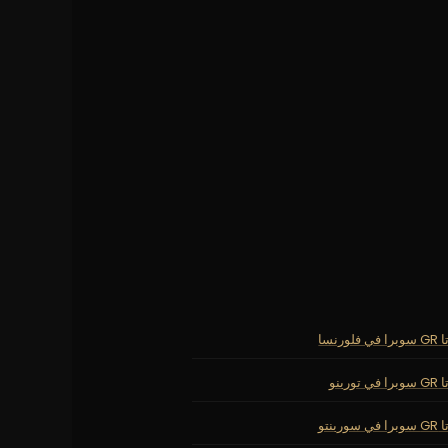
رنسا
رينو
ينتو