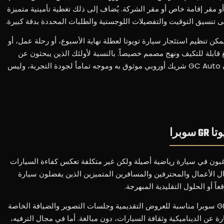
ق أو مطار أو مقر إقامة خاص أو مقر الشركة. يُضاف إلى ذلك تغطية تأمينية متميزة
سيق التوقيت والتفضيلات اللوجستية والطلبات المحددة بدقة كبيرة.
مكن تنظيم استئجار سيارة تويوتا لعطلة نهاية الأسبوع، أو رحلة عمل، أو
 قابلة للتكيف ونهج مصمم خصيصاً. بالنسبة لأولئك الذين يبحثون عن
تأجير سيارة تويوتا GR سوبرا الفاخرة، فإن GC Auto شريك أوروبي موثوق به وموجه تماماً لجودة التجربة، وليس
وبرا
لئك الذين يرغبون في سيارة رياضية أصيلة ولكن غير متكلفة تعكس كفاءة السيارات
ال الأعمال والمحترفين والمسافرين المتميزين الذين يفضلون سيارة
ً أو الحلول التقليدية المبهرجة.
في سياق المناسبات، تعتبر سيارة تويوتا GR سوبرا مناسبة للعروض التقديمية وجلسات التصوير والضيافة الخاصة
 عن الديناميكية وثقافة السيارات، دون مبالغة. أما في مجال الترفيه،