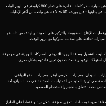
بالنسبة لعملاء جي سي أوتو الذين يبحثون عن سيارة سفر كاملة - قادرة على قطع 800 كيلومتر في اليوم الواحد
دون تعب والوصول إلى وجهتهم كما لو كانت في بدايتها - فإن بورشه 911 GT3 RS هي واحدة من أكثر الإجابات
 وعمليات الإنتاج المضبوطة والتركيز على الجودة. والهدف من ذلك هو
ع سيارات تحافظ على سلاسة سلوكها مع مرور الوقت.
كاليف التشغيل. يساعد الوجود التاريخي للمحركات الهجينة في مجموعة
ل استهلاك الوقود والانبعاثات دون تغيير عاداتهم بشكل جذري.
ارات السيدان، وسيارات الكروس أوفر، وسيارات الدفع الرباعي،
، تغطي تويوتا العديد من الاحتياجات المختلفة. في هذا السياق، تُعد
قاعد مريحة ومساحات تخزين موزعة بشكل جيد. واعتماداً على الطراز،