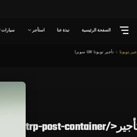
الصفحة الرئيسية
نبذة عنا
استأجر
سيارات لل
جير تويوتا
تأجير تويوتا GR سوبرا