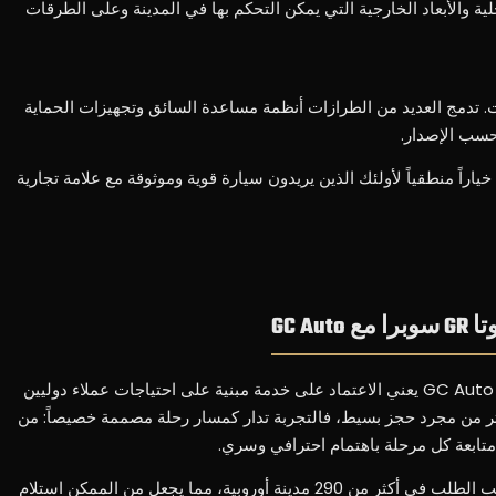
المساحة الداخلية والأبعاد الخارجية التي يمكن التحكم بها في المدينة وعلى الطرقات
ت. تدمج العديد من الطرازات أنظمة مساعدة السائق وتجهيزات الحماية
حسب الإصدار.
هذه العناصر تجعل من سيارة تويوتا GR86 خياراً منطقياً لأولئك الذين يريدون سيارة قوية وموثوقة مع علامة تجارية
GC A
إن اختيار تأجير سيارة تويوتا GR سوبرا مع GC Auto يعني الاعتماد على خدمة مبنية على احتياجات عملاء دوليين
أكثر من مجرد حجز بسيط، فالتجربة تدار كمسار رحلة مصممة خصيصاً: من
 متابعة كل مرحلة باهتمام احترافي وسري.
تقدم شركة GC Auto خدمة التوصيل حسب الطلب في أكثر من 290 مدينة أوروبية، مما يجعل من الممكن استلام