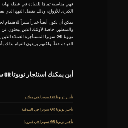
فهي مناسبة تمامًا للقيادة في عطلة نهاية
الكبرى للأزواج، وذلك بفضل النهج الذي ي
يمكن أن تكون أيضاً خياراً مثيراً للاهتما
والمتطور، خاصةً لأولئك الذين يبحثون عن
تويوتا GR سوبرا المستأجرة العملاء 
القيادة حقاً، ولكنهم يريدون القيام بذلك ب
أين يمكنك استئجار تويوتا GR سوبرا
تأجير تويوتا GR سوبرا في ميلانو
تأجير تويوتا GR سوبرا في البندقية
تأجير تويوتا GR سوبرا في فيرونا