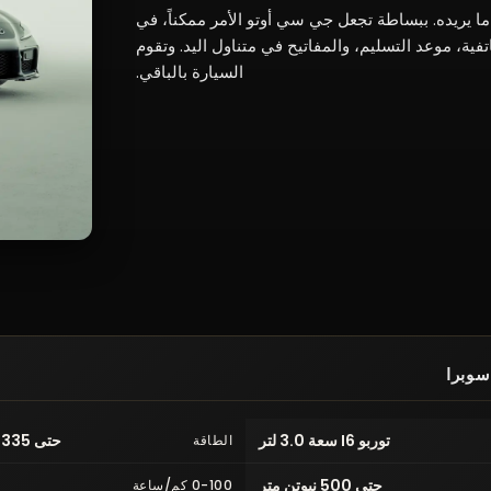
 يريده. ببساطة تجعل جي سي أوتو الأمر ممكناً، في
ة، موعد التسليم، والمفاتيح في متناول اليد. وتقوم
السيارة بالباقي.
توربو I6 سعة 3.0 لتر
حتى 335 حصاناً (250 كيلوواط)
الطاقة
حتى 500 نيوتن متر
0-100 كم/ساعة