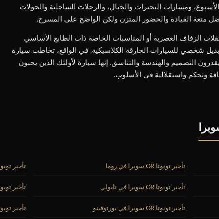
 الأسبوع، ومسارات البحيرات والجبال، والرحلات الساحلية والجولات
فضل متعة القيادة والحضور المتزن ولكن الواضح على المسرح.
م لحفلات الزفاف العصرية أو المناسبات الخاصة ذات الطابع الأساسي
 بديل شخصي للسيارات الخارقة الكلاسيكية. في الواقع، تخاطب سيارة
الذين يقدرون التصميم والهندسة والتناسق. إنها سيارة لأولئك الذين يحبون
أناقة وتحكم واستقلالية في الأسلوب.
تأجير تويوتا GR سوبرا في روما
تأجير تويوتا GR سوبرا في فلو
تأجير تويوتا GR سوبرا في نابولي
تأجير تويوتا GR سوبرا في تو
تأجير تويوتا GR سوبرا في بورتوفينو
تأجير تويوتا GR سوبرا في سور