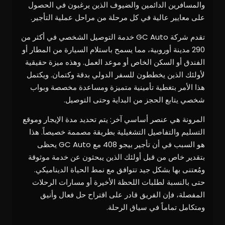
والمسافرين الدائمين والضيوف الذين يرغبون في الحصول
على معايير عالية في كل مرحلة من مراحل عملية التأجير.
تقدم شركة GC Auto خدمة التوصيل الشخصي في أكثر من
290 مدينة أوروبية، مما يسمح باستلام السيارة من المطار أو
الفندق أو السكن الخاص أو موعد العمل. وهذه ميزة حقيقية
لأولئك الذين يخططون للسفر الدولي بدقة وكتمان. ويكتمل
هذا الأمر بتغطية تأمينية متميزة ومساعدة مخصصة وبواب
شخصي يتابع الحجز من البداية وحتى التوصيل.
المرونة هي عنصر أساسي آخر: يتم تحديد مدة الإيجار وموقع
التسليم والتفاصيل التشغيلية بطريقة مصممة خصيصاً. هذا
هو السبب في أن تأجير بيجو 408 مع GC Auto يحظى
بتقدير خاص من قبل أولئك الذين يبحثون عن خدمة موثوقة
ومُعتنى بها بشكل جيد تتوافق مع نمط الحياة الديناميكي.
حتى بالنسبة لطلبات اللحظة الأخيرة أو مسارات الرحلات
المفصلة، فإن الفريق قادر على اقتراح حل فعال وأنيق
ومتكامل تماماً في سياق الرحلة.