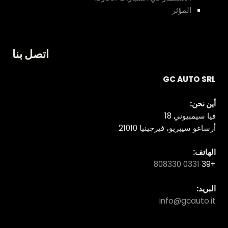
المؤثر
اتصل بنا
GC AUTO SRL
أين نحن:
فيا سيمبيوني 18
أرساغو سيبريو، فيرجينيا 21010
الهاتف:
0331 808330
+39
البريد:
info@gcauto.it