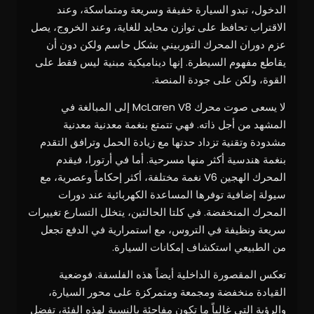
الدخول، تبدو السيارة خفيفة وسريعة ومتماسكة، وعند
الاقتراب تحافظ على توازن محايد للغاية، وعند الخروج، يصل
عزم دوران المحرك التوربيني بشكل حاسم ولكن دون أن
يقاطع مفهوم السيطرة. إنها ديناميكية مبنية ليس فقط على
القوة، ولكن على جودة المنصة.
لا يسعى صوت محرك McLaren V8 إلى المبالغة في
المشهد من أجل ذاته. فهي تتمتع بنغمة معدنية معدنية
مشدودة وتقنية تزداد حدتها مع زيادة الحمل وترافق التقدم
بنغمة هندسية أكثر منها مسرحية. أما في أرتورا، فيقدم
المحرك الهجين V6 نغمة مختلفة، أكثر إحكاماً وعصرية، مع
سيولة إضافية توفرها المساعدة الكهربائية عند دورات
المحرك المنخفضة. في كلتا الحالتين، يتخلل التسارع تغييرات
سريعة ونظيفة في التروس، مع استمرارية في الدفع تجعل
من الطبيعي استكشاف إمكانات السيارة.
تعكس المقصورة الداخلية أيضاً هذه الفلسفة. فوضعية
القيادة منخفضة ومجمعة ومتمركزة على محور السيارة،
والرؤية التي غالباً ما تكون مفاجئة بالنسبة لهذه الفئة، تفضل