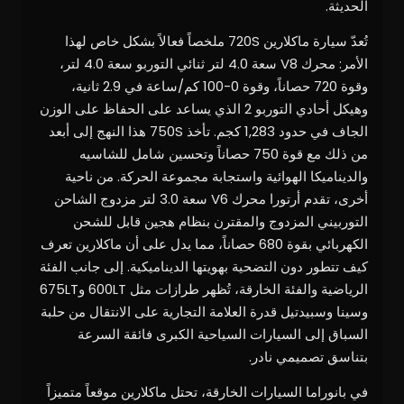
الحديثة.
تُعدّ سيارة ماكلارين 720S ملخصاً فعالاً بشكل خاص لهذا
الأمر: محرك V8 سعة 4.0 لتر ثنائي التوربو سعة 4.0 لتر،
وقوة 720 حصاناً، وقوة 0-100 كم/ساعة في 2.9 ثانية،
وهيكل أحادي التوربو 2 الذي يساعد على الحفاظ على الوزن
الجاف في حدود 1,283 كجم. تأخذ 750S هذا النهج إلى أبعد
من ذلك مع قوة 750 حصاناً وتحسين شامل للشاسيه
والديناميكا الهوائية واستجابة مجموعة الحركة. من ناحية
أخرى، تقدم أرتورا محرك V6 سعة 3.0 لتر مزدوج الشاحن
التوربيني المزدوج والمقترن بنظام هجين قابل للشحن
الكهربائي بقوة 680 حصاناً، مما يدل على أن ماكلارين تعرف
كيف تتطور دون التضحية بهويتها الديناميكية. إلى جانب الفئة
الرياضية والفئة الخارقة، تُظهر طرازات مثل 600LT و675LT
وسينا وسبيدتيل قدرة العلامة التجارية على الانتقال من حلبة
السباق إلى السيارات السياحية الكبرى فائقة السرعة
بتناسق تصميمي نادر.
في بانوراما السيارات الخارقة، تحتل ماكلارين موقعاً متميزاً