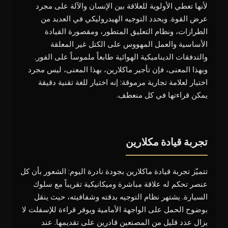
لأنها تعطي الأولوية للعلاقة بين الإنسان والآلة على مجرد
عرض القوة. ويحدد التوجيه الهيدروليكي في العديد من
الطرازات، ونظام التعليق المتطور، ومقصورة القيادة
الأساسية والعمل المهووس على الكتل غير المعلقة
والتدفقات الديناميكية الهوائية طابعاً ملموساً على الفور.
وبهذا المعنى، فإن تأجير ماكلارين، بهذا المعنى، ليس مجرد
اختيار لعلامة تجارية مرموقة: إنه اختيار للغة تقنية دقيقة
يمكن قراءتها في كل منعطف.
تجربة قيادة مكلارين
تتميّز تجربة قيادة ماكلارين بجودة نادرة اليوم: الشعور بأن كل
عنصر تحكم له علاقة مباشرة وميكانيكية تقريباً مع سلوك
السيارة. يشتهر نظام التوجيه بدقته وشفافيته، حيث ينقل
بوضوح الحمل على الواجهة الأمامية ويوفر قراءة للإسفلت لا
يزال عدد قليل من المصنعين قادرين على تقديمها. عند