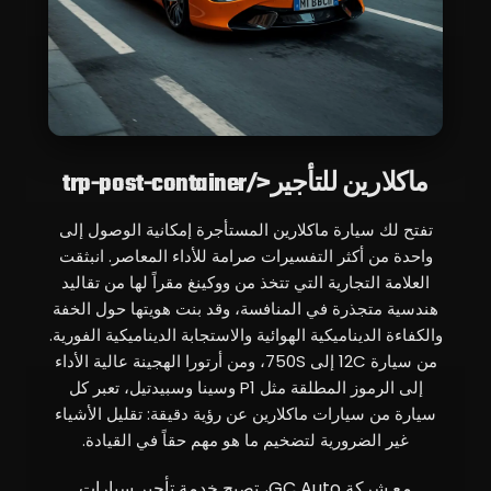
ماكلارين للتأجير</trp-post-container
تفتح لك سيارة ماكلارين المستأجرة إمكانية الوصول إلى
واحدة من أكثر التفسيرات صرامة للأداء المعاصر. انبثقت
العلامة التجارية التي تتخذ من ووكينغ مقراً لها من تقاليد
هندسية متجذرة في المنافسة، وقد بنت هويتها حول الخفة
والكفاءة الديناميكية الهوائية والاستجابة الديناميكية الفورية.
من سيارة 12C إلى 750S، ومن أرتورا الهجينة عالية الأداء
إلى الرموز المطلقة مثل P1 وسينا وسبيدتيل، تعبر كل
سيارة من سيارات ماكلارين عن رؤية دقيقة: تقليل الأشياء
غير الضرورية لتضخيم ما هو مهم حقاً في القيادة.
مع شركة GC Auto، تصبح خدمة تأجير سيارات