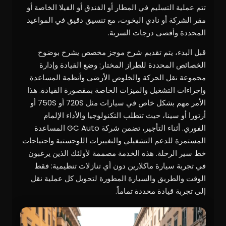
تتم عملية التسليم في المطار أو الفندق أو الفيلا الخاصة أو
مقر الشركة أو نادي اليخوت، مع تنسيق دقيق في المواعيد
المحددة وأقصى درجات السرية.
قبل البدء، يتم تقديم شرح موجز مخصص يشرح بوضوح
الخصائص المحددة للطراز المختار: وضع القيادة وإدارة
مجموعة نقل الحركة والخلوص الأرضي وأنظمة المساعدة
وإجراءات التشغيل والميزات الخاصة بمقصورة القيادة. هذا
الأمر مهم بشكل خاص في سيارات مثل 720S أو 750S أو
أرتورا أو سينا، حيث تتطلب التكنولوجيا والأداء الإلمام
الفوري. أثناء التأجير، تضمن شركة GC Auto المساعدة
المستمرة للدعم التشغيلي والتغييرات اللوجستية واحتياجات
خط سير الرحلة. هذه الخدمة مصممة لأولئك الذين يرغبون
في تجربة سيارة ماكلارين دون أي تنازلات تنظيمية: فقط
الوقت والطريق والسيارة المطورة لتحويل كل عملية نقل
إلى تجربة قيادة محددة تماماً.