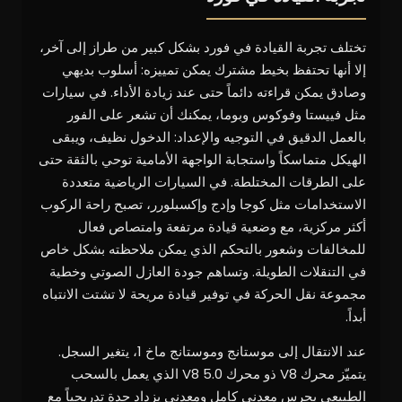
تختلف تجربة القيادة في فورد بشكل كبير من طراز إلى آخر،
إلا أنها تحتفظ بخيط مشترك يمكن تمييزه: أسلوب بديهي
وصادق يمكن قراءته دائماً حتى عند زيادة الأداء. في سيارات
مثل فييستا وفوكوس وبوما، يمكنك أن تشعر على الفور
بالعمل الدقيق في التوجيه والإعداد: الدخول نظيف، ويبقى
الهيكل متماسكاً واستجابة الواجهة الأمامية توحي بالثقة حتى
على الطرقات المختلطة. في السيارات الرياضية متعددة
الاستخدامات مثل كوجا وإدج وإكسبلورر، تصبح راحة الركوب
أكثر مركزية، مع وضعية قيادة مرتفعة وامتصاص فعال
للمخالفات وشعور بالتحكم الذي يمكن ملاحظته بشكل خاص
في التنقلات الطويلة. وتساهم جودة العازل الصوتي وخطية
مجموعة نقل الحركة في توفير قيادة مريحة لا تشتت الانتباه
أبداً.
عند الانتقال إلى موستانج وموستانج ماخ 1، يتغير السجل.
يتميّز محرك V8 ذو محرك 5.0 V8 الذي يعمل بالسحب
الطبيعي بجرس معدني كامل ومعدني يزداد حدة تدريجياً مع