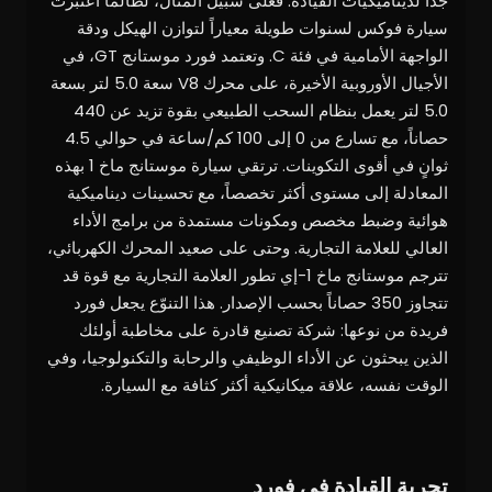
جداً لديناميكيات القيادة. فعلى سبيل المثال، لطالما اعتُبرت
سيارة فوكس لسنوات طويلة معياراً لتوازن الهيكل ودقة
الواجهة الأمامية في فئة C. وتعتمد فورد موستانج GT، في
الأجيال الأوروبية الأخيرة، على محرك V8 سعة 5.0 لتر بسعة
5.0 لتر يعمل بنظام السحب الطبيعي بقوة تزيد عن 440
حصاناً، مع تسارع من 0 إلى 100 كم/ساعة في حوالي 4.5
ثوانٍ في أقوى التكوينات. ترتقي سيارة موستانج ماخ 1 بهذه
المعادلة إلى مستوى أكثر تخصصاً، مع تحسينات ديناميكية
هوائية وضبط مخصص ومكونات مستمدة من برامج الأداء
العالي للعلامة التجارية. وحتى على صعيد المحرك الكهربائي،
تترجم موستانج ماخ 1-إي تطور العلامة التجارية مع قوة قد
تتجاوز 350 حصاناً بحسب الإصدار. هذا التنوّع يجعل فورد
فريدة من نوعها: شركة تصنيع قادرة على مخاطبة أولئك
الذين يبحثون عن الأداء الوظيفي والرحابة والتكنولوجيا، وفي
الوقت نفسه، علاقة ميكانيكية أكثر كثافة مع السيارة.
تجربة القيادة في فورد