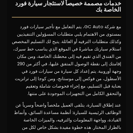
خدمات مصممة خصيصاً لاستئجار سيارة فورد
الخاصة بك
مع شركة GC Auto، يتم التعامل مع تأجير سيارات فورد
بمستوى من الاهتمام يلبي متطلبات المسؤولين التنفيذيين
وكذلك متطلبات الترفيه أو العائلة. يتيح لك التسليم المخصص
استلام سيارتك مباشرةً في الموقع الذي يناسب خط سيرك،
من الفندق الذي تقيم فيه إلى محطتك الخاصة، ومن مكان
إقامتك إلى نقطة الوصول المتفق عليها، في أكثر من 290
وجهة أوروبية. يتم إعداد كل سيارة من سيارات فورد في
الأسطول، من فوكس إلى موستانج، ومن كوجا إلى ترانزيت
بعناية قبل التسليم، مع إجراء فحوصات شاملة وتعقيم
والتحقق الكامل من التجهيزات الموجودة على متنها.
عند إطلاق السيارة، يتلقى العميل ملخصاً واضحاً وسرياً عن
الوظائف الرئيسية للسيارة: أنظمة مساعدة السائق، وأنماط
القيادة، وواجهة المعلومات والترفيه، والميزات الخاصة
بالطراز المختار. هذه خطوة مفيدة بشكل خاص لكل من