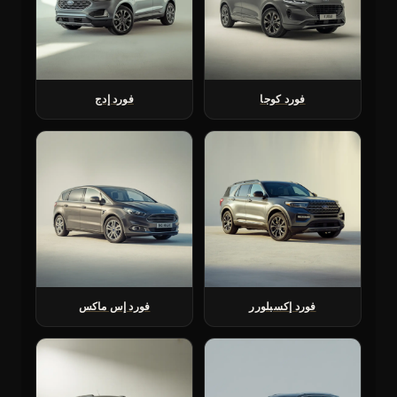
فورد كوجا
فورد إدج
فورد إكسبلورر
فورد إس ماكس