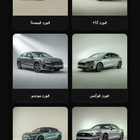
فورد كا+
فورد فييستا
فورد فوكس
فورد مونديو