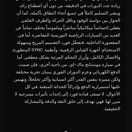
زيادة عدد الدورات في الدقيقة، من دون أي اصطناع زائد.
ويبقى التسليم كاملاً في جميع أنحاء النطاق بأكمله، كما أن
الحوار بين دواسة الوقود وناقل الحركة والطرف الخلفي
يعطي إحساساً ميكانيكياً مباشراً وملموساً يختلف تماماً عن
العديد من السيارات الرياضية التوربينية المعاصرة. أما في
المقصورة الداخلية، فتفضّل فورد التصميم المريح وسهولة
الاستخدام: أجهزة القياس الرقمية، وأنظمة SYNC المتطورة،
والاتصال الكامل، وأزرار التحكم المرتبة بشكل منطقي. أما
في سيارة موستانج ماك-إي، من ناحية أخرى، فإن صمت
الدفع الكهربائي وعزم الدوران الفوري يبنيان تجربة مختلفة
ولكن مميزة بنفس القدر: أكثر انسيابية وأكثر تخلخلاً، وتهيمن
عليها استمرارية الدفع وإدراكاً للحداثة المتقنة. في كل
الأحوال، لا تسعى قيادة فورد إلى إحداث تأثيرات مسرحية لا
مبرر لها: فهي تهدف إلى خلق الثقة والدقة والمشاركة
الحقيقية.