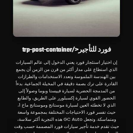
فورد للتأجير</trp-post-container
إن اختيار استئجار فورد يعني الدخول إلى عالم السيارات
الذي استطاع على مدار أكثر من قرن من الزمن أن يجمع
بين الهندسة الملموسة وتعدد الاستخدامات والطرازات
القادرة على ترك بصمة دقيقة في المخيلة الجماعية. بدءاً
من المدمجة الحضرية لسيارة فييستا وبوما وصولاً إلى
الحضور القوي لسيارة إكسبلورر على الطريق، والطابع
الذي لا تخطئه العين لسيارة موستانج وموستانج ماخ 1،
حيث تفسر فورد الاحتياجات المختلفة بمجموعة واسعة
ومتماسكة. وتجعل GC Auto هذه التجربة أكثر سلاسة،
حيث تقدم خدمة تأجير سيارات فورد المصممة حسب وقت