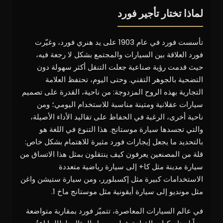
لماذا تختار تأجير فورد
تأسست فورد في عام 1903 على يد هنري فورد، وغيّرت
فورد العلاقة بين السيارات والمجتمع بشكل لا رجعة فيه،
حيث قدمت رؤية صناعية جعلت التنقل أكثر سهولة دون
التضحية بالجوهر التقني. وحتى اليوم، تحتفظ العلامة
التجارية بهذه الروح المزدوجة: من ناحية، القدرة على تصميم
سيارات عقلانية ومتينة مناسبة للاستخدام اليومي؛ ومن
ناحية أخرى، الرغبة في الحفاظ على تقاليد الأداء الأصيلة،
والتي تجسدها سيارة موستانج. هذا التنوع في اللغة هو
بالتحديد ما يجعل إيجارات فورد مثيرة للاهتمام بشكل خاص:
قلة من المصنعين يعرفون كيف ينتقلون بمثل هذا الاتساق من
سيارة مدينة مثل كا+ إلى سيارة رياضية متعددة
الاستخدامات كبيرة مثل إكسبلورر، ومن سيارة ستيشن واغن
مثل مونديو إلى سيارة أيقونية مثل موستانج ماخ 1.
في عالم السيارات المعاصرة، تتميّز فورد بمقاربة متواضعة