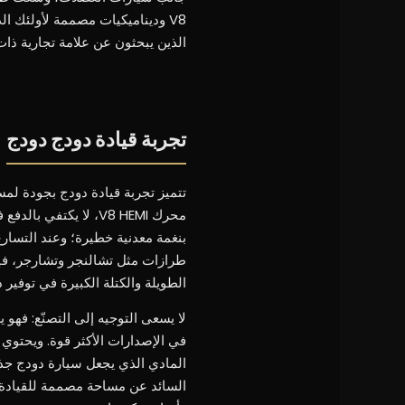
V8 وديناميكيات مصممة لأولئك ا
الذين يبحثون عن علامة تجارية ذا
تجربة قيادة دودج دودج
تتميز تجربة قيادة دودج بجودة لمس
محرك V8 HEMI، لا يك
بنغمة معدنية خطيرة؛ وعند التسار
طرازات مثل تشالنجر وتشارجر، فإن
الطويلة والكتلة الكبيرة في توفير د
لا يسعى التوجيه إلى التصنّع: فهو 
في الإصدارات الأكثر قوة. ويحتوي ا
المادي الذي يجعل سيارة دودج جذابة
السائد عن مساحة مصممة للقيادة 