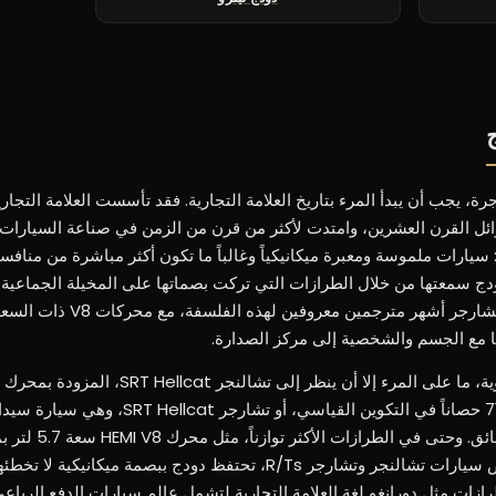
ج
، يجب أن يبدأ المرء بتاريخ العلامة التجارية. فقد تأسست العلامة التجار
ل القرن العشرين، وامتدت لأكثر من قرن من الزمن في صناعة السيارات ا
يارات ملموسة ومعبرة ميكانيكياً وغالباً ما تكون أكثر مباشرة من منافسيها
 دودج سمعتها من خلال الطرازات التي تركت بصماتها على المخيلة الجماعية
سيارات العضلات. وتُعد تشالنجر وتشارجر أشهر متر
ها مع الجسم والشخصية إلى مركز الصدارة.
سوبرتشارجد سعة 6.2 لتر بقوة 717 حصاناً في التكوين القياسي، أو
375 حصاناً تقريباً المعتمد في بعض سيارات تشالنجر وتشارجر R/Ts، تحتفظ دودج ببصمة ميكا
ات مثل دورانغو لغة العلامة التجارية لتشمل عالم سيارات الدفع الربا