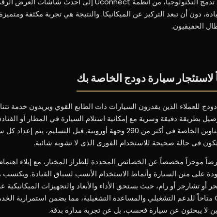
وأزرار تحكم واضحة وتصميم مريح. تدمج التكنولوجيا، من أنظمة Uconnect إلى أحدث
قيادة، دون أن تبعد التركيز عن الميكانيكا. والنتيجة هي تجربة مكثفة ومتميز
ال الحقيقيون.
استئجار سيارة دودج الخاصة بك
ودج للعملاء الذين يقدرون السيارات ذات الطابع القوي ويريدون خدمة تت
ل بطريقة دقيقة وسرية مع إمكانية استلام السيارة في المطار أو الفنادق 
المراسي أو مواقع الفعاليات أو العناوين الخاصة في أكثر من 290 وجهة أوروبية. قبل التسليم
ون في حالة صحيحة للاستخدام الفوري الذي لا تشوبه شائبة.
اً موجزاً مخصصاً عن الخصائص المحددة للطراز المختار، مع إيلاء اهتمام
دة على متن السيارة وأنماط الاستخدام الأنسب لسياق القيادة. ويكتسب هذ
أو تشارجر أو رام، حيث يستحق الأداء والأبعاد والتجهيزات الميكانيكية عرض
فترة الإيجار، يظل فريق GC Auto متاحاً للدعم التشغيلي والمساعدة التشغيلية، مما يضمن استمرارية ا
ذين لا يبحثون عن سيارة فحسب، بل عن تجربة مدارة بدقة.