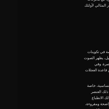
 المثالي لأولئك
صة في تكوينات
تشغيل، يظهر الصوت
صرة. وفي
 قاعدة العجلات
 وحساسية، خاصة
 ذلك العنصر
لك الانطباع
اضحة ومقروءة،