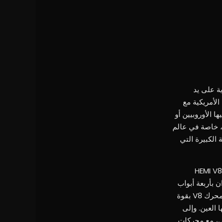
ية على يد
لأمريكية مع
 الأوروبيين أو
، خاصة في عالم
جمين معروفين لهذه الفلسفة، مع محركات V8 ذات السعة الكبيرة التي
من بين الأرقام التي تحدد هذه الهوية، ما على المرء إلا أن ينظر إلى تشالنجر SRT Hellcat، المزودة بمحرك HEMI V8
 تشارجر SRT Hellcat، وهي سيارة سيدان بأربعة أبواب
تجمع بين الطابع العملي والأداء الفائق. وحتى في الطرازات الأكثر توازناً، مثل محرك HEMI V8 سعة 5.7 لتر بمحرك V8 بقوة
نيكية لا تخطئها العين. وإلى
عي، مع محركات