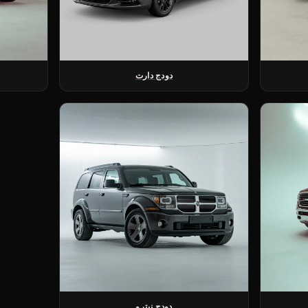
دودج دارت
دودج نيترو