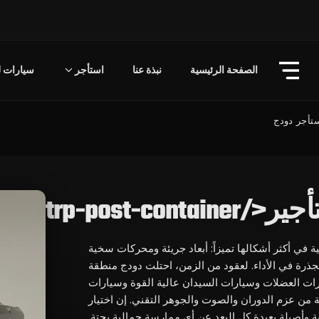
الصفحة الرئيسية
نبذة عنا
استأجر
سيارات لل
تأجر دودج
trp-post-contai
 في أكثر أشكالها تميزاً: أبعاد جريئة ومحركات سخية
ذرة في الأداء. لعقود من الزمن، احتلت دودج منطقة
ات العضلات وسيارات السيدان عالية القوة وسيارات
 من عزم الدوران والصوت والجوهر التقني. إن اختيار
 وأصيلة بعيدة كل البعد عن أي ممارسة جمالية بحتة.