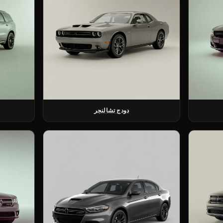
دودج تشالنجر