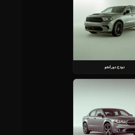
دودج دورانجو