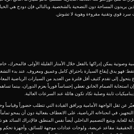
لذين يريدون المساحة دون التضحية بالشخصية. وبالتالي فإن دودج هي الخيار
ت سرد قوي وتقنية مقروءة وهوية لا تشوش.
ية وصوتية يمكن إدراكها بالفعل خلال الأمتار القليلة الأولى. فالمحرك، خا
تفي بالدفع فقط: فهو يدق إيقاع السيارة باحتراق كامل وعميق ومعروف. عند بدء ال
ع يتحول إلى تقدم كثيف أقل فلترة من العديد من السيارات الرياضية المعا
 استجابة الصمام الخانق تعطي إحساساً فورياً بعزم الدوران، بينما تساهم
يناميكيات ثابتة وصلبة تكاد تكون هائلة عند السرعات العالية.
يعبّر عن ثقل الواجهة الأمامية ويرافق القيادة التي تتطلب حضوراً وقياساً
لتجهيز، في انحناءاته الرياضية، على الانعطاف بفعالية دون أن يمحو تماماً
 للغاية. ويتبع التصميم الداخلي أيضاً نفس المنطق. فالإدراك السائد هو ذ
الحقيقية: مقاعد عريضة، ولوحات عدادات موجهة للسائق، وأجهزة تحكم و