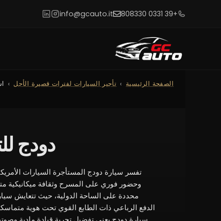
info@gcauto.it
+39 0331 808330
الصفحة الرئيسية
تأجير السيارات لفترات قصيرة الأجل
اس
دودج للتأجير</ner
تفسر سيارة دودج المستأجرة السيارات الأمريكية
وحضور فوري على المسرح وثقافة ميكانيكية متج
محددة على الساحة الدولية، حيث تتعايش سيار
الدفع الرباعي ذات الطابع القوي تحت هوية متماسكة
سيارة دودج يعني تفضيل تجربة قيادة مادية وصوتية