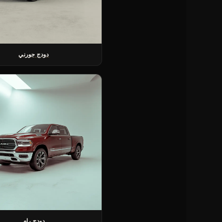
دودج جورني
دودج رام