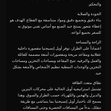
والتحكم.
الجودة والصلابة
بناء دقيق وتجميع دقيق ومواد متناسقة مع القطاع. الهدف هو
إعطاء شعور بمنتج جيد الصنع مع أساس تقني موثوق به
للسفر بجميع أنواعه.
الراحة والمساحة
اعتماداً على الطراز، توفر أوبل إنسيجنيا مقصورة داخلية
عقلانية ومقاعد مريحة ومقصورات أمتعة مصممة للعائلة
والعمل والترفيه. تتيح المقاعد ومساحات التخزين ومساحات
التخزين والوحدات النمطية تنظيم الأشخاص والأمتعة بشكل
جيد.
نطاق متعدد الطاقة
تشتمل استراتيجية أوبل الحالية على محركات البنزين
والديزل والهجين والكهرباء، حسب الطراز والسوق. وهذا
يسمح لك باختيار أوبل إنسيجنيا بما يتماشى مع طريقة
تنقلك، بدءاً من المسافات الحضرية وحتى المسافات