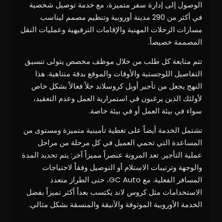
الوصول إلى إدارة سفر متميزة، مع خدمة توصيل شخصية
في أكثر من 290 مدينة أوروبية وتنظيم مصمم ليناسب
مسارات الرحلات المهنية والإقامات الترفيهية وعمليات النقل
المصممة خصيصاً.
تتم متابعة كل طلب من خلال موظف مخصص يتولى تنسيق
التفاصيل اللوجستية والأوقات والموقع بدقة متناهية. هذا
النهج يجعل من تأجير أوبل كروسلاند حلاً فعالاً بشكل خاص
لأولئك الذين يرغبون في استمرارية العمل وعدم التعقيد،
سواء في بيئة العمل أو في بيئة خاصة.
تشتمل الخدمة أيضاً على تغطية تأمينية متميزة ومستوى من
المساعدة التي تحمي العميل في كل مرحلة من مراحل
عملية التأجير. تعد المرونة عنصراً مميزاً آخر: يتم تحديد المدة
والوجهة وترتيبات الاستلام أو التوصيل وفقاً لاحتياجات
المسافر الفعلية. مع GC Auto، حتى الطراز متعدد
الاستخدامات مثل كروس لاند يكتسب بعداً أكثر تميزاً بفضل
الخدمة الأوروبية الموثوقة والأنيقة والمنسقة بشكل مثالي.