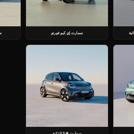
ئية
سمارت إي كيو فورتو
س
سمارت #3 الذكية