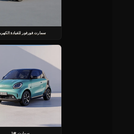
سمارت فورفور للقيادة الكهربا
سمارت #1