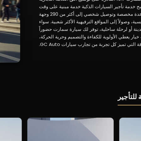
خدام أكثر عرضية. مع شركة GC Auto، تصبح خدمة تأجير السيارات الذكية خدمة مبنية على وقت
العميل واحتياجاته: اختيار دقيق للطرازات، ومساعدة مخصصة وتوصيل شخصي إلى أكثر من 290 وجهة
ية، وصولاً إلى المواقع الترفيهية الأكثر شعبية. سواء
دينة أو لرحلة ساحلية، توفر لك سيارة سمارت حضوراً
ه خيار يعطي الأولوية للكفاءة والتصميم وحرية الحركة،
ة التي تميز كل تجربة من تجارب سيارات GC Auto.
 للتأجير