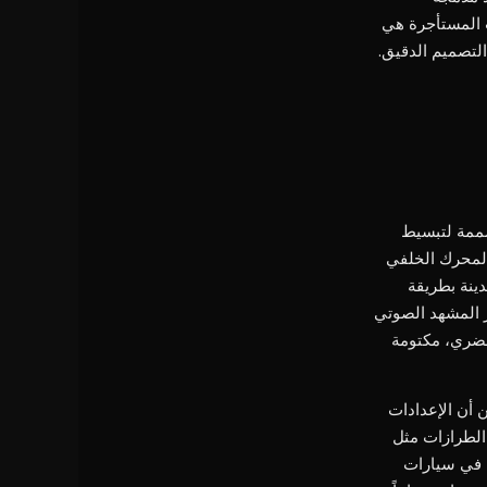
ت المستأجرة هي
التصميم الدقيق.
صممة لتبسيط
قة الحرارية، يوفر المحرك الخلفي
دينة بطريقة
 في الإصدارات الكهربائية Smart EQ Fortwo وEQ Forfour و#1 و#3، يتغير المشهد الصوتي
لحضري، مكتومة
 أن الإعدادات
الطرازات مثل
امة في سيارات