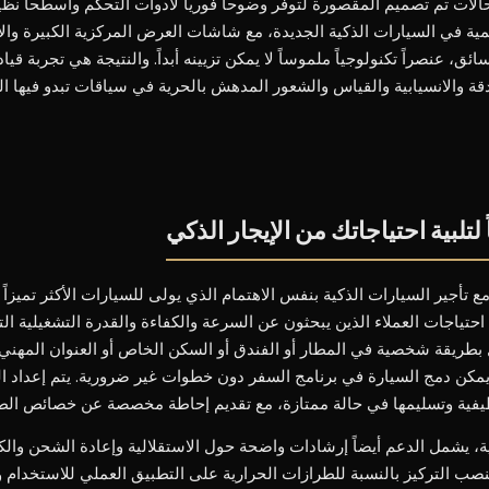
لات تم تصميم المقصورة لتوفر وضوحاً فورياً لأدوات التحكم وأسطحاً نظي
مية في السيارات الذكية الجديدة، مع شاشات العرض المركزية الكبيرة وال
 عنصراً تكنولوجياً ملموساً لا يمكن تزيينه أبداً. والنتيجة هي تجربة قيا
لدقة والانسيابية والقياس والشعور المدهش بالحرية في سياقات تبدو فيها ا
بية احتياجاتك من الإيجار الذكي
، يتم التعامل مع تأجير السيارات الذكية بنفس الاهتمام الذي يولى للسيارات الأكثر تمي
حتياجات العملاء الذين يبحثون عن السرعة والكفاءة والقدرة التشغيلية الت
 بطريقة شخصية في المطار أو الفندق أو السكن الخاص أو العنوان المهني،
ية، بحيث يمكن دمج السيارة في برنامج السفر دون خطوات غير ضرورية. يتم إعداد ال
ظيفية وتسليمها في حالة ممتازة، مع تقديم إحاطة مخصصة عن خصائص الطرا
ية، يشمل الدعم أيضاً إرشادات واضحة حول الاستقلالية وإعادة الشحن والك
ينصب التركيز بالنسبة للطرازات الحرارية على التطبيق العملي للاستخدام 