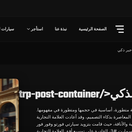
الصفحة الرئيسية
نبذة عنا
استأجر
سيارات لل
جير ذكي
trp-post-cont
ة متطورة، أساسية في حجمها ومتطورة في مفهومها.
المعاصرة بذكاء التصميم، وقد أعادت العلامة التجارية
 والأناقة، حيث قامت بتزويد سيارتي فورتو وفور فور
التاريخيتين بجيل كهربائي جديد مثل سمارت #1 و سمارت #3، القادرة على توسيع أفق العلامة التجارية