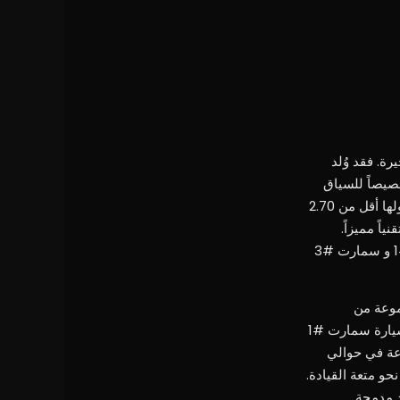
ة. فقد وُلد
صيصاً للسياق
الحضري: قصيرة وخفيفة وسهلة الركن، ولكن بهوية شكلية قوية. حوّلت سيارة Smart fortwo، التي يبلغ طولها أقل من 2.70
 الأمان Tridion عنصراً جمالياً وتقنياً مميزاً.
وبمرور الوقت، وسّعت العلامة التجارية هذه الفلسفة لتشمل طرازات مثل فورفور، ومؤخراً سيارة سمارت #1 و سمارت #3
جموعة من
السيارات الأيقونية ذات المقعدين والطرازات المطورة حديثاً التي تعمل بالبطارية. على سبيل المثال، تطور سيارة سمارت #1
بطارية بقوة 66 كيلوواط ساعة، وتتسارع من 0 إلى 100 كم/ساعة في حوالي
 توجهاً نحو متعة القيادة.
رية: أبعاد مدمجة