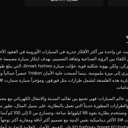
ن واحدة من أكثر الأفكار جذرية في السيارات الأوروبية في العقود الأخير
اللقاء بين الرؤية الصناعية وثقافة التصميم، بهدف ابتكار سيارة مصممة خ
متر في الأجيال الأولى، القيد الحضري إلى ميزة ملموسة، بينما أصبحت خلية
دامات.
ي عالم السيارات: فهي تجمع بين تقاليد المدينة والانتقال الكهربائي مع م
في نسختها Pro+ قوة 272 حصاناً، وتستخدم 
6.7 ثانية، بينما تتبنى سيارة سمارت #3 الأكثر ديناميكية نفس البنية مع تصميم أكثر أناقة ومقاربة أكثر
وإلى جانب ذلك، تحافظ سيارتا Smart EQ Fortwo وEQ forfour على الجوهر الأصلي للعلامة التجا