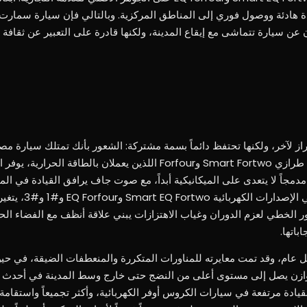
دة هادئة ووصول فوري إلى المناطق المركزية. وبالتالي فإن سيارة سمار
ن عن سيارة تتماشى مع إيقاع المدينة، ولكنها قادرة على التعبير عن ثقافة 
راز لآخر، ولكنها تحتفظ دائماً بسمة مشتركة: الشعور بأنك تمتلك سيارة م
الحركة دون التقليل من شأنها. في طرازي Smart Fortwo وForfour اللذين يعملان بالطا
 مدمجاً لا يتعدى على الميكانيكية أبداً، مع صوت جاف يرافق القيادة في الم
تتماشى مع هندسة السيارة. أما
طور الخطي لعزم الدوران وغياب الاهتزازات يبني علاقة أنظف مع الفضاء ا
باتها.
 عام، وقد تمت معايرته للمناورات المتكررة والمنعطفات الضيقة، في حين
توازن يصل إلى مستوى أعلى من النضج حتى خارج وسط المدينة في أحدث 
أن وضعية القيادة مرتفعة في سيارات الكروس أوفر الكهربائية، وأكثر تجميعاً واستق